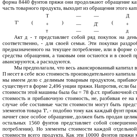
форма 8440 фунтов пряжи они продолжают обращение кап
часть товарного продукта, выходит из обращения этого ка
Т
—
—
Д
Т'
(
)
(
+
—
Д'
+
т
—
—
д
Акт
д - т
представляет собой ряд покупок на день
соответственно, - для своей семьи. Эти покупки раздр
предназначенного на текущее потребление, или в форме с
средства обращения, а таковым они остаются и в своей
авансируются, а расходуются.
Мы предполагали, что весь авансированный капитал в
П
несет в себе всю стоимость производительного капитала
мы имеем дело с делимым товарным продуктом, прибавочн
существует в форме 2,496 унции пряжи. Напротив, если бы 
стоимости этой машины была бы = 78 ф.ст. прибавочной ст
стоимость и прибавочную стоимость, не, разбивая ее на 
случае обе составные части стоимости могут быть предс
элементов товара
Т'
, - подобно тому как каждый фунт пря
начнет свое особое обращение, должен быть продан целико
остальных 1560 фунтов представляет собой совершен
потребления). Но элементы стоимости каждой отдельной 
стоимости всего продукта. Как эти 10000 фунтов пряжи 