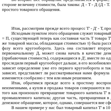
стороне величину стоимости, была такова:
Д - Т - Д
(
Д - Т.
простого товарного обращения.
Итак, рассмотрим прежде всего процесс
Т' - Д' - Т
, пр
Исходным пунктом этого обращения служит товарный
=
П
, существующей теперь как составная часть
Т
товара
Т
же товарной массы, обладающая стоимостью
т
) была рас
фазу всего кругооборота. Здесь она составляет втор
первоначальному
Д
, может снова начать в качестве де
(прибавочная стоимость), содержащиеся в
Д'
, вместе по о
проследили первый кругооборот дальше, в его возобновлен
зависит определение уже его первого кругооборота и та
зависит, представляет ли рассматриваемая нами формула
изменяется сообразно с тем или иным решением.
Итак, обратимся прежде всего к простому воспроиз
неизменными, а купля и продажа товаров совершаются по 
того как произошло превращение товарного капитала
Т'
в 
промышленного капитала; другая часть, превращенная в 
денежное обращение, которое, однако, совершается вне с
В нашем примере у нас был товарный капитал
Т'
в 10