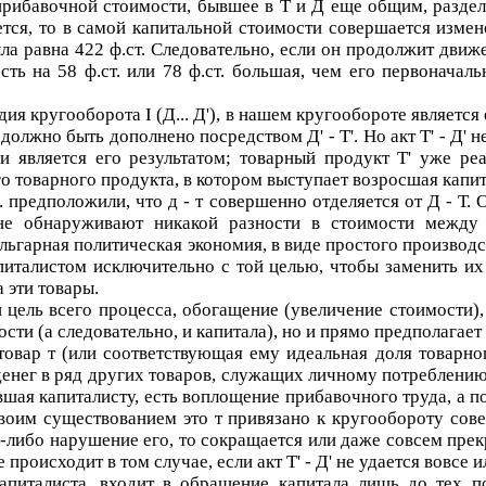
 прибавочной стоимости, бывшее в
Т
и
Д
еще общим, разделя
ется, то в самой капитальной стоимости совершается измен
ла равна 422 ф.ст. Следовательно, если он продолжит дви
ть на 58 ф.ст. или 78 ф.ст. большая, чем его первонача
дия кругооборота I (
Д... Д'
), в нашем кругообороте является
должно быть дополнено посредством
Д' - Т'
. Но акт
Т' - Д'
не
 и является его результатом; товарный продукт
Т'
уже реал
го товарного продукта, в котором выступает возросшая капи
е. предположили, что
д - т
совершенно отделяется от
Д - Т
. 
е обнаруживают никакой разности в стоимости между д
вульгарная политическая экономия, в виде простого производ
питалистом исключительно с той целью, чтобы заменить их
 эти товары.
 цель всего процесса, обогащение (увеличение стоимости),
ти (а следовательно, и капитала), но и прямо предполагает 
 товар
т
(или соответствующая ему идеальная доля товарн
з денег в ряд других товаров, служащих личному потреблению
вшая капиталисту, есть воплощение прибавочного труда, а п
своим существованием это
т
привязано к кругообороту сове
-либо нарушение его, то сокращается или даже совсем пре
е происходит в том случае, если акт
Т' - Д'
не удается вовсе 
апиталиста, входит в обращение капитала лишь до тех 