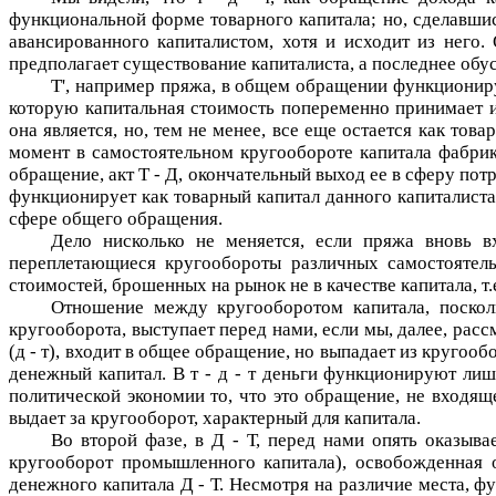
функциональной форме товарного капитала; но, сделавш
авансированного капиталистом, хотя и исходит из него.
предполагает существование капиталиста, а последнее обу
Т', например пряжа, в общем обращении функциониру
которую капитальная стоимость попеременно принимает и
она является, но, тем не менее, все еще остается как то
момент в самостоятельном кругообороте капитала фабри
обращение, акт
Т - Д
, окончательный выход ее в сферу пот
функционирует как товарный капитал данного капиталиста
сфере общего обращения.
Дело нисколько не меняется, если пряжа вновь в
переплетающиеся кругообороты различных самостоятельн
стоимостей, брошенных на рынок не в качестве капитала, т
Отношение между кругооборотом капитала, посколь
кругооборота, выступает перед нами, если мы, далее, ра
(
д - т
), входит в общее обращение, но выпадает из кругообо
денежный капитал. В
т - д - т
деньги функционируют лишь 
политической экономии то, что это обращение, не входяще
выдает за кругооборот, характерный для капитала.
Во второй фазе, в
Д - Т
, перед нами опять оказыва
кругооборот промышленного капитала), освобожденная о
денежного капитала
Д - Т
. Несмотря на различие места, ф