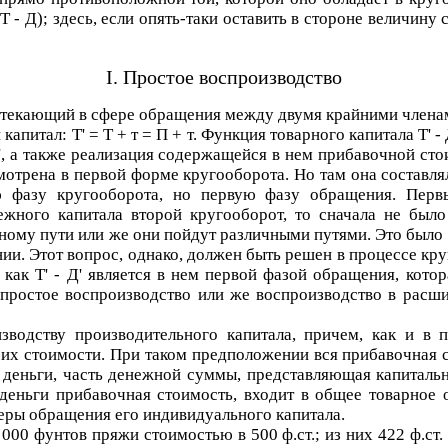
 Т - Д
); здесь, если опять-таки оставить в стороне величину 
I. Простое воспроизводство
отекающий в сфере обращения между двумя крайними член
 капитал:
Т' = Т + т = П + т
. Функция товарного капитала
Т' -
'
, а также реализация содержащейся в нем прибавочной стои
смотрена в первой форме кругооборота. Но там она состав
ую фазу кругооборота, но первую фазу обращения. Пер
нежного капитала второй кругооборот, то сначала не был
дному пути или же они пойдут различными путями. Это было
ии. Этот вопрос, однако, должен быть решен в процессе кру
к как
Т' - Д'
является в нем первой фазой обращения, кото
 простое воспроизводство или же воспроизводство в расш
водству производительного капитала, причем, как и в п
их стоимости. При таком предположении вся прибавочная с
деньги, часть денежной суммы, представляющая капиталь
деньги прибавочная стоимость, входит в общее товарное 
феры обращения его индивидуального капитала.
 000 фунтов пряжи стоимостью в 500 ф.ст.; из них 422 ф.ст