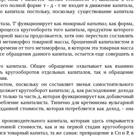
в его полной форме
т - д - т
не входит в движение капитала,
о капитала постольку, поскольку существование капитала
итала,
Т'
функционирует как
товарный капитал
, как форма,
роцесса кругооборота того капитала, продуктом которого
варной массы продолжается, хотя оно перестало составлять
й метаморфоз товарной массы, брошенной капиталистом в
времени от того метаморфоза, в котором эта товарная масса
се обращения данного капитала, остается еще совершить в
го капитала. Общее обращение охватывает как взаимно
ть кругооборотов отдельных капиталов, так и обращение
ния.
том, поскольку он составляет звенья самостоятельного
одолжает кругооборот капитала;
д
, как расходование дохода
т только та часть
д
, которая функционирует как добавочный
ебление капиталиста. Типично для кретинизма вульгарной
зданной стоимости, которая потребляется как доход, - она
 производительного капитала, которым здесь открывается
ичиной стоимости, как и на первой стадии кругооборота
лся товарный капитал, та же самая: превращение в
Сп
и
Р
, в