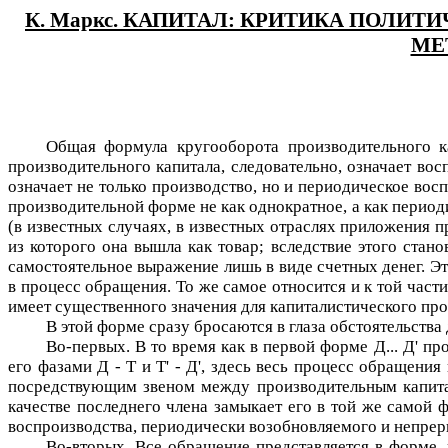
К. Маркс. КАПИТАЛ: КРИТИКА ПОЛИТИЧЕС
МЕ
Общая формула кругооборота производительного к
производительного капитала, следовательно, означает вос
означает не только производство, но и периодическое во
производительной форме не как однократное, а как перио
(в известных случаях, в известных отраслях приложения п
из которого она вышла как товар; вследствие этого стан
самостоятельное выражение лишь в виде счетных денег. Эт
в процесс обращения. То же самое относится и к той част
имеет существенного значения для капиталистического про
В этой форме сразу бросаются в глаза обстоятельства 
Во-первых. В то время как в первой форме
Д... Д'
про
его фазами
Д - Т
и
Т' - Д'
, здесь весь процесс обращения
посредствующим звеном между производительным капитало
качестве последнего члена замыкает его в той же самой 
воспроизводства, периодически возобновляемого и непрер
Во-вторых. Все обращение представляется в форме, 