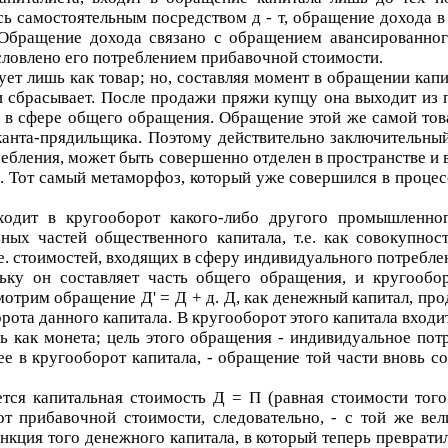
ись самостоятельным посредством
д - т
, обращение дохода 
 Обращение дохода связано с обращением авансированног
словлено его потреблением прибавочной стоимости.
ет лишь как товар; но, составляя момент в обращении кап
 сбрасывает. После продажи пряжи купцу она выходит из п
вар в сфере общего обращения. Обращение этой же самой то
канта-прядильщика. Поэтому действительно заключительны
ребления, может быть совершенно отделен в пространстве и 
. Тот самый метаморфоз, который уже совершился в процес
ходит в кругооборот какого-либо другого промышленно
ых частей общественного капитала, т.е. как совокупнос
.е. стоимостей, входящих в сферу индивидуального потребле
ку он составляет часть общего обращения, и кругооборо
ссмотрим обращение
Д' = Д + д
.
Д
, как денежный капитал, пр
рота данного капитала. В кругооборот этого капитала входи
как монета; цель этого обращения - индивидуальное потр
е в кругооборот капитала, - обращение той части вновь со
ется капитальная стоимость
Д = П
(равная стоимости того
т прибавочной стоимости, следовательно, - с той же вел
ункция того денежного капитала, в который теперь преврати