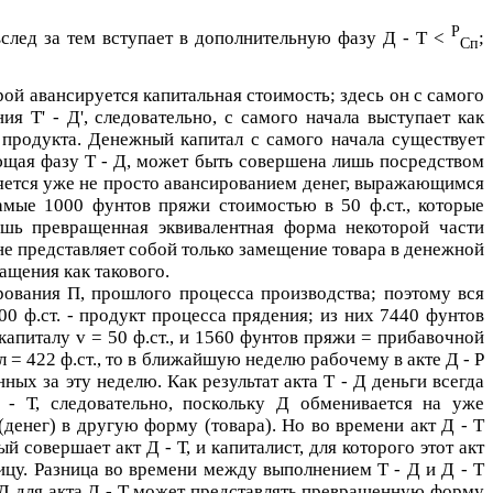
Р
след за тем вступает в дополнительную фазу
Д - Т <
;
Сп
орой авансируется капитальная стоимость; здесь он с самого
ения
Т' - Д'
, следовательно, с самого начала выступает как
 продукта. Денежный капитал с самого начала существует
ющая фазу
Т - Д
, может быть совершена лишь посредством
ляется уже не просто авансированием денег, выражающимся
амые 1000 фунтов пряжи стоимостью в 50 ф.ст., которые
лишь превращенная эквивалентная форма некоторой части
не представляет собой только замещение товара в денежной
ащения как такового.
ирования
П
, прошлого процесса производства; поэтому вся
 ф.ст. - продукт процесса прядения; из них 7440 фунтов
 капиталу
v
= 50 ф.ст., и 1560 фунтов пряжи = прибавочной
 = 422 ф.ст., то в ближайшую неделю рабочему в акте
Д - Р
ных за эту неделю. Как результат акта
Т - Д
деньги всегда
 - Т
, следовательно, поскольку
Д
обменивается на уже
(денег) в другую форму (товара). Но во времени акт
Д - Т
рый совершает акт
Д - Т
, и капиталист, для которого этот акт
ицу. Разница во времени между выполнением
Т - Д
и
Д - Т
Д
для акта
Д - Т
может представлять превращенную форму