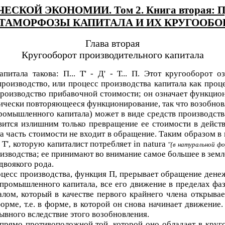
КОЙ ЭКОНОМИИ. Том 2. Книга вторая: Проц
ТАМОРФОЗЫ КАПИТАЛА И ИХ КРУГООБО
Глава вторая
Кругооборот производительного капитала
апитала такова:
П... Т' - Д' - Т... П
. Этот кругооборот о
производство, или процесс производства капитала как проц
спроизводство прибавочной стоимости; он означает функци
дически повторяющееся функционирование, так что возобно
ромышленного капитала) может в виде средств производства
овится излишним только превращение ее стоимости в дейст
а часть стоимости не входит в обращение. Таким образом в 
и
Т'
, которую капиталист потребляет in natura
{в натуральной фо
изводства; ее принимают во внимание самое большее в земл
двоякого рода.
цесс производства, функция
П
, прерывает обращение дене
 промышленного капитала, все его движение в пределах фа
м, который в качестве первого крайнего члена открывае
форме, т.е. в форме, в которой он снова начинает движени
ывного вследствие этого возобновления.
прямо противоположной той, которой оно обладает в круго