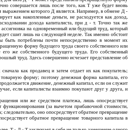
чно совершается лишь после того, как
Т
уже будет вновь
м выражением которого
Д
является. Например, в обмене
Д -
рует как накопленные деньги, не расходуется как доход,
асходовании дохода капиталиста, при
д - т
. Точно так же
 и ассигновка на одновременный или будущий труд, который
будет сшит лишь на следующей неделе. Так именно обстоит
ны быть потреблены почти непосредственно в момент их
ревращенную форму будущего труда своего собственного или
е его же собственного будущего труда. Его собственный
прошлый труд. Здесь совершенно исчезает представление об
сначала как продавец и затем отдает их как покупатель;
 товарную форму; поэтому денежная форма капитала, его
продолжается движение, денежный капитал, если он служит
учае, если капиталисты взаимно покупают друг у друга, и
бращения или же средством платежа, лишь опосредствует
тат функционирования (за вычетом прибавочной стоимости,
а; следовательно, оно опосредствует обратное превращение
опосредствует обратное превращение товарного капитала в
алее,
Т - Д - Т
заключает в себе не только замещение одного