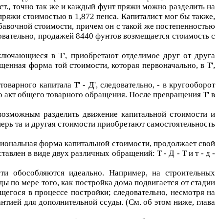
.ст., точно так же и каждый фунт пряжи можно разделить на
пряжи стоимостью в 1,872 пенса. Капиталист мог бы также,
бавочной стоимости, причем он с такой же постепенностью
ледовательно, продажей 8440 фунтов возмещается стоимость
c
заключающиеся в
Т'
, приобретают отделимое друг от друга
щенная форма той стоимости, которая первоначально, в
Т'
,
товарного капитала
Т' - Д'
, следовательно, - в кругооборот
го акт общего товарного обращения. После превращения
Т'
в
 возможным разделить движение капитальной стоимости и
ерь та и другая стоимости приобретают самостоятельность
циональная форма капитальной стоимости, продолжает свой
тавлен в виде двух различных обращений:
Т - Д - Т
и
т - д -
сти обособляются идеально. Например, на строительных
ы по мере того, как постройка дома подвигается от стадии
щегося в процессе постройки; следовательно, несмотря на
антией для дополнительной ссуды. (См. об этом ниже, глава