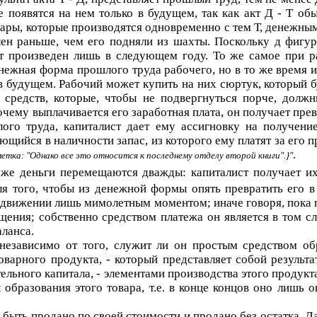
е появятся на нем только в будущем, так как акт
Д - Т
обы
вары, которые производятся одновременно с тем
Т
, денежны
лен раньше, чем его подняли из шахты. Поскольку
д
фигури
ет произведен лишь в следующем году. То же самое при р
 денежная форма прошлого труда рабочего, но в то же время
 в будущем. Рабочий может купить на них сюртук, который 
редств, которые, чтобы не подвергнуться порче, долж
бочему выплачивается его заработная плата, он получает п
ого труда, капиталист дает ему ассигновку на получени
щийся в наличности запас, из которого ему платят за его 
.
етка: "Однако все это относится к последнему отделу второй книги".}
же деньги перемещаются дважды: капиталист получает их 
я того, чтобы из денежной формы опять превратить его в
м движении лишь мимолетным моментом; иначе говоря, пока 
ения; собственно средством платежа он является в том сл
ланса.
 независимо от того, служит ли он простым средством о
 товарного продукта, - который представляет собой резуль
льного капитала, - элементами производства этого продукт
образования этого товара, т.е. в конце концов оно лишь 
быть продано по своей стоимости и продано без остатка. Д