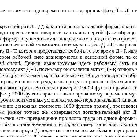
ная стоимость одновременно с
т - д
прошла фазу
Т - Д
и в
(кругооборот
Д... Д'
) как в той первоначальной форме, в кот
орую превратился товарный капитал в первой фазе обращ
ую форму, осуществляемое посредством продажи товарного
рма капитальной стоимости, потому что фаза
Д - Т
, заверша
сть
Д - Т
, которая представляет собой в то же время
Д - Р
, яв
тором рабочей силе авансируются в денежной форме те с
ей силой. Деньги, авансируемые здесь рабочему, суть 
поэтому акт
Д - Т
, поскольку он является актом
Д - Р
, отнюдь 
бе и другие элементы, независимые от общего товарного обр
оторое, в свою очередь, есть продукт прошлого функцион
ошлого труда. В нашем примере: 10000 фунтов пряжи = 500
ф.ст.; 1000 фунтов пряжи = авансированному переменному
прочих неизменных условиях, только первоначальный капитал
именно денежная стоимость 1000 фунтов пряжи), произведен
ном рынке тотчас же совершается дополнительный акт
Д
ть-таки есть превращение прошлого труда из одной формы 
ут быть одновременными, если, например, капиталист, кото
 свои товары, а
Д
покрывает потом только балансовую разн
зультат акта
Т - Д
, представляет прошлый труд, тем не менее