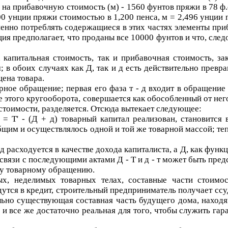
 и на прибавочную стоимость (
м
) - 1560 фунтов пряжи в 78 ф
00 унции пряжи стоимостью в 1,200 пенса,
м
= 2,496 унции 
пенно потреблять содержащиеся в этих частях элементы при
рация предполагает, что проданы все 10000 фунтов и что, с
 капитальная стоимость, так и прибавочная стоимость, 
; в обоих случаях как
Д
, так и
д
есть действительно превра
цена товара.
рное обращение; первая его фаза
т - д
входит в обращение 
е этого кругооборота, совершается как обособленный от не
стоимости, разделяется. Отсюда вытекает следующее:
' = Т' - (Д + д)
товарный капитал реализован, становится
щим и осуществлялось одной и той же товарной массой; теп
м
д
расходуется в качестве дохода капиталиста, а
Д
, как функ
связи с последующими актами
Д - Т
и
д - т
может быть предс
ому товарному обращению.
ых, неделимых товарных телах, составные части стоимо
утся в кредит, строительный предприниматель получает ссуд
ально существующая составная часть будущего дома, находя
 и все же достаточно реальная для того, чтобы служить гар