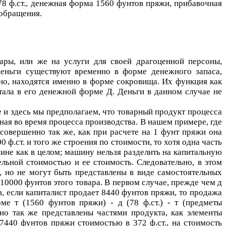
78 ф.ст., денежная форма 1560 фунтов пряжи, прибавочная
 обращения.
вары, или же на услуги для своей драгоценной персоны,
 деньги существуют временно в форме денежного запаса,
ано, находятся именно в форме сокровища. Их функция как
итала в его денежной форме
Д
. Деньги в данном случае не
е и здесь мы предполагаем, что товарный продукт процесса
нная во время процесса производства. В нашем примере, где
совершенно так же, как при расчете на 1 фунт пряжи она
ф.ст. и того же строения по стоимости, то хотя одна часть
шине как в целом; машину нельзя разделить на капитальную
ельной стоимостью и ее стоимость. Следовательно, в этом
, но не могут быть представлены в виде самостоятельных
 10000 фунтов этого товара. В первом случае, прежде чем
д
в, если капиталист продает 8440 фунтов пряжи, то продажа
орме
т
(1560 фунтов пряжи) -
д
(78 ф.ст.) -
т
(предметы
чно так же представлены частями продукта, как элементы
 7440 фунтов пряжи стоимостью в 372 ф.ст., на стоимость