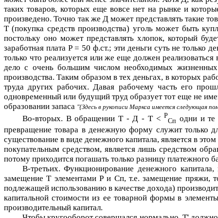
таких товаров, которых еще вовсе нет на рынке и которы
произведено. Точно так же
Д
может представлять такие то
Т
(покупка средств производства) уголь может быть куп
постольку оно может представлять хлопок, который буд
заработная плата
Р
= 50 ф.ст.; эти деньги суть не только
только что реализуется или же еще должен реализоваться
дело с очень большим числом необходимых жизненных с
производства. Таким образом в тех деньгах, в которых ра
труда других рабочих. Давая рабочему часть его прошл
одновременный или будущий труд образует тот еще не имею
образовании запаса
{Здесь в рукописи Маркса имеется следующая пом
Р
Во-вторых. В обращении
Т - Д - Т <
одни и те 
Сп
превращение товара в денежную форму служит только дл
существование в виде денежного капитала, является в это
покупательным средством, является лишь средством обращ
потому приходится погашать только разницу платежного ба
В-третьих. Функционирование денежного капитала,
замещение
Т
элементами
Р
и
Сп
, т.е. замещение пряжи,
подлежащей использованию в качестве дохода) производите
капитальной стоимости из ее товарной формы в элементы 
производительный капитал.
Чтобы кругооборот совершался нормально,
Т'
должно 