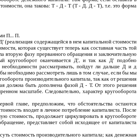
стоимости, она такова:
Т - Д - Т
(
Т - Д. Д - Т
), т.е. это форма
ами
П... П
.
 Д'
(реализация содержащейся в нем капитальной стоимости
мости, которая существует теперь как составная часть той
ляла вторую фазу прерванного обращения и заключительную
вый кругооборот оканчивается
Д'
, и так как
Д'
подобно
о необходимости рассматривать, пойдут ли дальше
Д
и
д
 бы необходимо рассмотреть лишь в том случае, если бы мы
гооборота производительного капитала, так как от решения
рая должна быть дополнена фазой
Д - Т
. От этого решения
иренном масштабе. Следовательно, характер кругооборота
ервой главе, предположим, что обстоятельства остаются
тоимость входит в личное потребление капиталиста. После
ную стоимость, продолжает циркулировать в кругообороте
обращение, представляет собой исходящее от капиталиста
. суть стоимость производительного капитала; как денежная