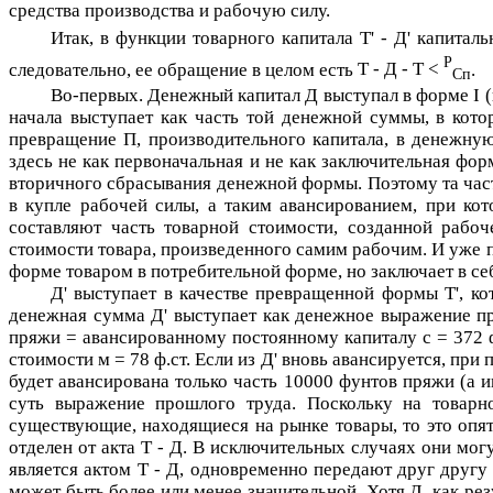
средства производства и рабочую силу.
Итак, в функции товарного капитала
Т' - Д'
капиталь
Р
следовательно, ее обращение в целом есть
Т - Д - Т <
.
Сп
Во-первых. Денежный капитал
Д
выступал в форме I 
начала выступает как часть той денежной суммы, в кот
превращение
П
, производительного капитала, в денежн
здесь не как первоначальная и не как заключительная фо
вторичного сбрасывания денежной формы. Поэтому та ча
в купле рабочей силы, а таким авансированием, при ко
составляют часть товарной стоимости, созданной рабоч
стоимости товара, произведенного самим рабочим. И уже 
форме товаром в потребительной форме, но заключает в се
Д'
выступает в качестве превращенной формы
Т'
, к
денежная сумма
Д'
выступает как денежное выражение пр
пряжи = авансированному постоянному капиталу
c
= 372 
стоимости
м
= 78 ф.ст. Если из
Д'
вновь авансируется, при 
будет авансирована только часть 10000 фунтов пряжи (а 
суть выражение прошлого труда. Поскольку на товар
существующие, находящиеся на рынке товары, то это опя
отделен от акта
Т - Д
. В исключительных случаях они мог
является актом
Т - Д
, одновременно передают друг другу
может быть более или менее значительной. Хотя
Д
, как ре