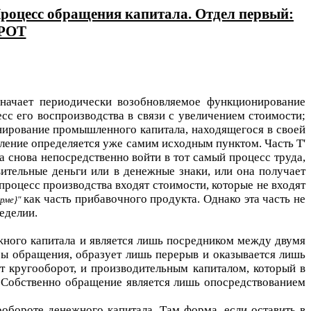
есс обращения капитала. Отдел первый:
РОТ
значает периодически возобновляемое функционирование
есс его воспроизводства в связи с увеличением стоимости;
онирование промышленного капитала, находящегося в своей
вление определяется уже самим исходным пунктом. Часть
Т'
 снова непосредственно войти в тот самый процесс труда,
вительные деньги или в денежные знаки, или она получает
процесс производства входят стоимости, которые не входят
как часть прибавочного продукта. Однако эта часть не
рме}
еделии.
жного капитала и является лишь посредником между двумя
зы обращения, образует лишь перерыв и оказывается лишь
т кругооборот, и производительным капиталом, который в
е. Собственно обращение является лишь опосредствованием
обороте денежного капитала. Там форма, если оставить в