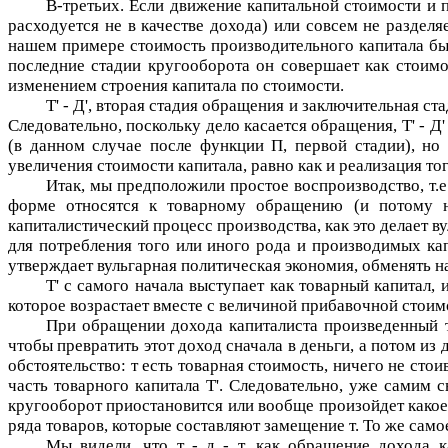
В-третьих. Если движение капитальной стоимости и
расходуется не в качестве дохода) или совсем не разделя
нашем примере стоимость производительного капитала бы
последние стадии кругооборота он совершает как стоимос
изменением строения капитала по стоимости.
Т' - Д'
, вторая стадия обращения и заключительная ста
Следовательно, поскольку дело касается обращения,
Т' - Д'
(в данном случае после функции
П
, первой стадии), но
увеличения стоимости капитала, равно как и реализация то
Итак, мы предположили простое воспроизводство, т.
форме относятся к товарному обращению (и потому н
капиталистический процесс производства, как это делает 
для потребления того или иного рода и производимых ка
утверждает вульгарная политическая экономия, обменять на
Т'
с самого начала выступает как товарный капитал, и
которое возрастает вместе с величиной прибавочной стоимос
При обращении дохода капиталиста произведенный
чтобы превратить этот доход сначала в деньги, а потом и
обстоятельство:
т
есть товарная стоимость, ничего не стои
часть товарного капитала
Т'
. Следовательно, уже самим 
кругооборот приостановится или вообще произойдет какое
ряда товаров, которые составляют замещение
т
. То же само
Мы видели, что
т - д - т
, как обращение дохода к