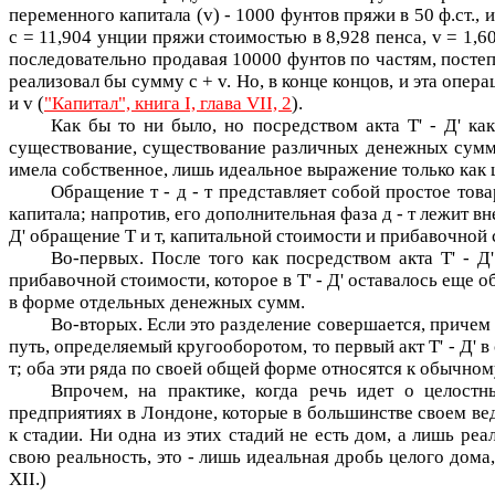
переменного капитала (
v
) - 1000 фунтов пряжи в 50 ф.ст.,
с
= 11,904 унции пряжи стоимостью в 8,928 пенса,
v
= 1,6
последовательно продавая 10000 фунтов по частям, посте
реализовал бы сумму
c + v
. Но, в конце концов, и эта опе
и
v
(
"Капитал", книга I, глава VII, 2
).
Как бы то ни было, но посредством акта
Т' - Д'
как
существование, существование различных денежных сумм
имела собственное, лишь идеальное выражение только как 
Обращение
т - д - т
представляет собой простое това
капитала; напротив, его дополнительная фаза
д - т
лежит вн
Д'
обращение
Т
и
т
, капитальной стоимости и прибавочной 
Во-первых. После того как посредством акта
Т' - Д
прибавочной стоимости, которое в
Т' - Д'
оставалось еще об
в форме отдельных денежных сумм.
Во-вторых. Если это разделение совершается, приче
путь, определяемый кругооборотом, то первый акт
Т' - Д'
в 
т
; оба эти ряда по своей общей форме относятся к обычн
Впрочем, на практике, когда речь идет о целостн
предприятиях в Лондоне, которые в большинстве своем вед
к стадии. Ни одна из этих стадий не есть дом, а лишь ре
свою реальность, это - лишь идеальная дробь целого дома,
XII.)