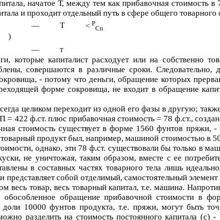
итала, начатое
Т
, между тем как прибавочная стоимость в 
питала и проходит отдельный путь в сфере общего товарного
Р
—
Т
<
Сп
)
—
т
ги, которые капиталист расходует или на собственно то
облены, совершаются в различные сроки. Следовательно,
окровища, - потому что деньги, обращение которых прерв
 преходящей форме сокровища, не входит в обращение кап
сегда целиком переходит из одной его фазы в другую; такж
П
= 422 ф.ст. плюс прибавочная стоимость = 78 ф.ст., созда
ая стоимость существует в форме 1560 фунтов пряжи, - 
товарный продукт был, например, машиной стоимостью в 500 
оимости, однако, эти 78 ф.ст. существовали бы только в ма
куски, не уничтожая, таким образом, вместе с ее потребит
тавлены в составных частях товарного тела лишь идеально
жи представляет собой отделимый, самостоятельный элемент
м весь товар, весь товарный капитал, т.е. машина. Напроти
но обособленное обращение прибавочной стоимости в ф
доли 10000 фунтов продукта, т.е. пряжи, могут быть то
можно разделить на стоимость постоянного капитала (
c
) -