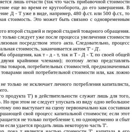
ется лишь отчасти (так что часть прибавочной стоимости
ение еще во время ее кругооборота, до его завершения. В
жение
Д - Т
уже в виде, например, 480 ф.ст. или 500 ф.ст., то
льная стоимость. Это может быть связано с одновременным
 его второй стадией и первой стадией товарного обращения.
 только следует уже после процесса увеличения стоимости
изован посредством этого акта. Следовательно, процесс
тальная стоимость, заканчивается актом
Т' - Д'
.
Оба обращения, как
т - д - т
, так и
Т - Д - Т
, по своей общей
вумя крайними членами); поэтому легко представлять
ства товаров, потребительных стоимостей, предназначенных
 товарами иной потребительной стоимости или, как ложно
 не только не исключает личного потребления капиталиста,
его.
ого продукта
Т'
) в действительности служит лишь для того,
. Но при этом не следует упускать из виду одно небольшое
отому оно выступает на сцену первоначально как составная
ршающей свой процесс капитальной стоимости; если этот
кращается не только потребление
т
, но одновременно и сбыт
или если удается продать лишь некоторую часть
Т'
.
пор, пока
т
является частью стоимости
Т'
, капитала в его