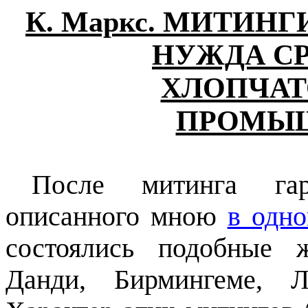
К. Маркс. МИТИН
НУЖДА СР
ХЛОПЧА
ПРОМЫ
После митинга гар
описанного мною
в одн
состоялись подобные 
Данди, Бирмингеме, Л