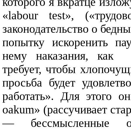
которого я вкратце излож
«
labour
test
», («трудов
законодательство о бедны
попытку искоренить па
нему наказания, как 
требует, чтобы хлопочущ
просьба будет удовлетв
работать». Для этого о
oakum
» (рассучивает ста
— бессмысленные оп