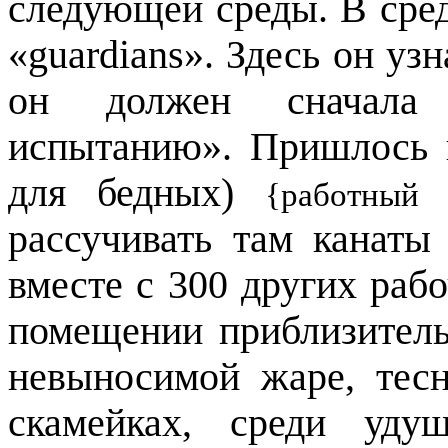
следующей среды. В сред
«
guardians
». Здесь он уз
он должен сначала п
испытанию». Пришлось
для бедных)
{работный 
рассучивать там канаты
вместе с 300 других раб
помещении приблизительн
невыносимой жаре, тес
скамейках, среди уду