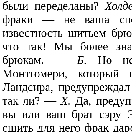
были переделаны?
Холд
фраки — не ваша спе
известность шитьем бр
что так! Мы более зн
брюкам. —
Б.
Но н
Монтгомери, который 
Ландсира, предупреждал
так ли? —
X
.
Да, преду
вы или ваш брат сэру 
сшить для него фрак дар