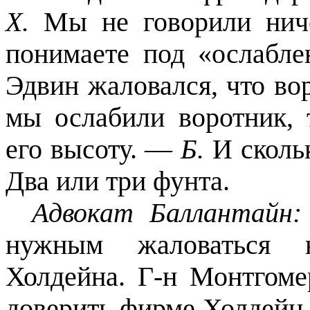
X
.
Мы не говорили нич
понимаете под «ослабл
Эдвин жаловался, что во
мы ослабили воротник, 
его высоту. —
Б.
И сколь
Два или три фунта.
Адвокат Баллантайн
нужным жаловаться н
Холдейна. Г-н Монтгоме
доверить фирме Холдейн 