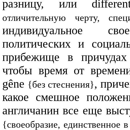
разницу, или
differen
отличительную черту, спец
индивидуальное сво
политических и социал
прибежище в причудах
чтобы время от времен
g
ê
ne
, прич
{без стеснения}
какое смешное положен
англичанин все еще выс
{своеобразие, единственное в