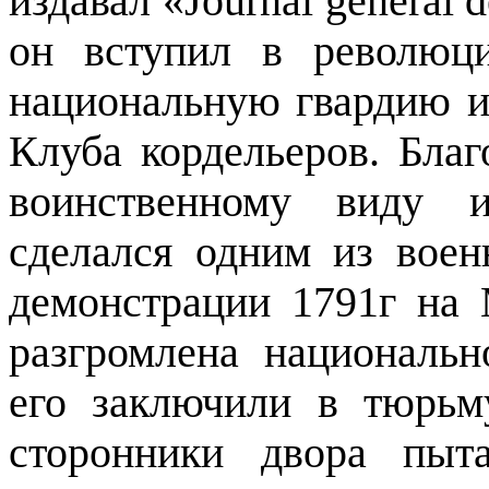
издавал «
Journal
g
é
n
é
ral
d
он вступил в революц
национальную гвардию и
Клуба кордельеров. Благ
воинственному виду 
сделался одним из вое
демонстрации 1791г на 
разгромлена национальн
его заключили в тюрьм
сторонники двора пыт