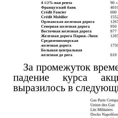
4
%-ная рента
90 «
1/2
Французский банк
4010
Crédit Foncier
600 
Crédit Mobilier
1552
Орлеанская железная дорога
1267
Северная железная дорога
950 
Восточная железная дорога
877 
Железная дорога Париж–Лион
1265
Средиземноморская
железная дорога
1750
Большая центральная
железная до рога
610 
За промежуток време
падение курса акц
выразилось в следующ
Gas Paris Comp
Union des Gaz
Lits Militaires
Docks Napoléon