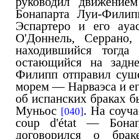
руководил движение
Бонапарта Луи-Филип
Эспартеро и его ay
О'Доннель, Серрано,
находившийся тогда
остающийся на задн
Филипп отправил суше
морем — Нарваэса и ег
об испанских браках 
Муньос
. На соуч
[040]
coup d'état — Бонап
договорился о брак