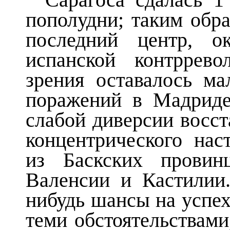
Сарагоса сдалась 1
пополудни; таким обра
последний центр, о
испанской контррев
зрения оставалось м
поражений в Мадриде
слабой диверсии восс
концентрического на
из Баскских провин
Валенсии и Кастилии
нибудь шансы на успех
теми обстоятельствами