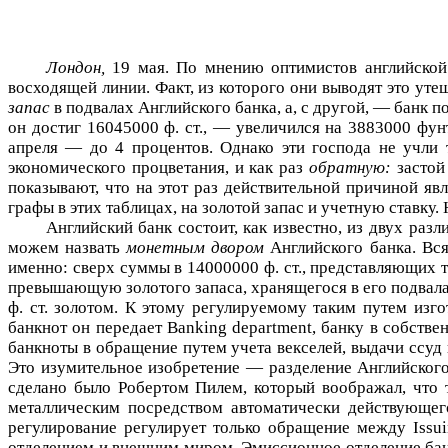
Лондон,
19 мая. По мнению оптимистов английской
восходящей линии. Факт, из которого они выводят это уте
запас
в подвалах Английского банка, а, с другой, — банк 
он достиг 16045000 ф. ст., — увеличился на 3883000 фунт
апреля — до 4 процентов. Однако эти господа не учли 
экономического процветания, и как раз
обратную:
застой
показывают, что на этот раз действительной причиной я
графы в этих таблицах, на золотой запас и учетную ставк
Английский банк состоит, как известно, из двух раз
можем назвать
монетным двором
Английского банка. Вс
именно: сверх суммы в 14000000 ф. ст., представляющих т
превышающую золотого запаса, хранящегося в его подвалах.
ф. ст. золотом. К этому регулируемому таким путем изг
банкнот он передает
Banking
department
, банку в собстве
банкноты в обращение путем учета векселей, выдачи ссуд
Это изумительное изобретение — разделение Английского
сделано было Робертом Пилем, который воображал, что 
металлическим посредством автоматически действующего
регулирование регулирует только обращение между
Issu
отделением и внешним миром. Эмиссионное отделение банка