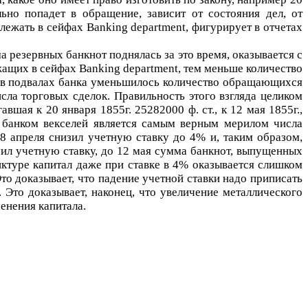
льно попадет в обращение, зависит от состояния дел, от
 лежать в сейфах
Banking
department
, фигурирует в отчетах
мма резервных банкнот поднялась за это время, оказывается с
ежащих в сейфах
Banking
department
, тем меньше количество
а в подвалах банка уменьшилось количество обращающихся
сла торговых сделок. Правильность этого взгляда целиком
шая к 20 января 1855г. 25282000 ф. ст., к 12 мая 1855г.,
х банком векселей является самым верным мерилом числа
28 апреля снизил учетную ставку до 4% и, таким образом,
зил учетную ставку, до 12 мая сумма банкнот, выпущенных
нктуре капитал даже при ставке в 4% оказывается слишком
Это доказывает, что падение учетной ставки надо приписать
 Это доказывает, наконец, что увеличение металлического
енения капитала.