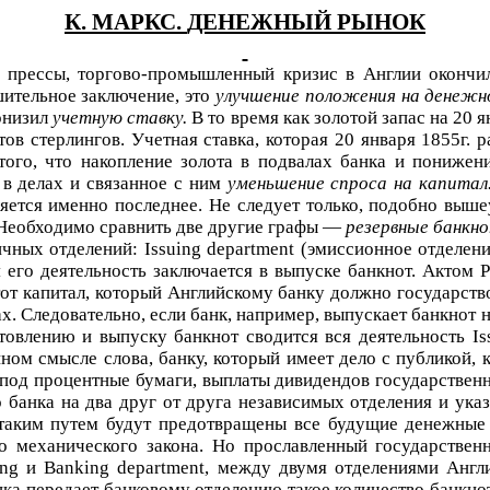
К. МАРКС.
ДЕНЕЖНЫЙ РЫНОК
 прессы, торгово-промышленный кризис в Англии окончил
шительное заключение, это
улучшение положения на денежн
понизил
учетную ставку.
В то время как золотой запас на 20 я
ов стерлингов. Учетная ставка, которая 20 января 1855г. 
того, что накопление золота в подвалах банка и понижен
 в делах и связанное с ним
уменьшение спроса на капитал
вляется именно последнее. Не следует только, подобно вы
у. Необходимо сравнить две другие графы —
резервные банк
личных отделений:
Issuing
department
(эмиссионное отделен
я его деятельность заключается в выпуске банкнот. Актом 
от капитал, который Английскому банку должно государство
 Следовательно, если банк, например, выпускает банкнот на 2
отовлению и выпуску банкнот сводится вся деятельность
Is
нном смысле слова, банку, который имеет дело с публикой, 
 под процентные бумаги, выплаты дивидендов государственн
 банка на два друг от друга независимых отделения и ука
таким путем будут предотвращены все будущие денежные
 механического закона. Но прославленный государствен
ing
и
Banking
department
, между двумя отделениями Англ
 передает банковому отделению такое количество банкнот, 