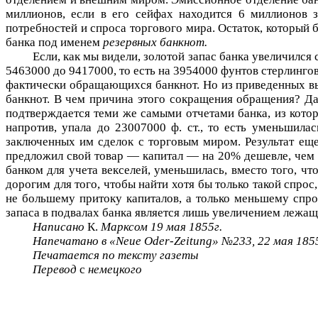
миллионов, если в его сейфах находится 6 миллионов зо
потребностей и спроса торгового мира. Остаток, который 
банка под именем
резервных банкнот.
Если, как мы видели, золотой запас банка увеличился с
5463000 до 9417000, то есть на 3954000 фунтов стерлинго
фактически обращающихся банкнот. Но из приведенных вы
банкнот. В чем причина этого сокращения обращения? Да 
подтверждается теми же самыми отчетами банка, из которы
напротив, упала до 23007000 ф. ст., то есть уменьшил
заключенных им сделок с торговым миром. Результат еще 
предложил свой товар — капитал — на 20% дешевле, чем в
банком для учета векселей, уменьшилась, вместо того, ч
дорогим для того, чтобы найти хотя бы только такой спрос
не большему притоку капиталов, а только меньшему спрос
запаса в подвалах банка является лишь увеличением лежащ
Написано
К.
Марксом 19 мая 1855г.
Напечатано в «
Neue
Oder
-
Zeitung
» №233, 22 мая 185
Печатается по тексту газеты
Перевод
с
немецкого