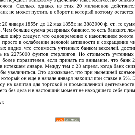
лота. Сколько, однако, из этих 20 миллионов действите
банк не может пустить в оборот и который поэтому остается
 20 января 1855г. до 12 мая 1855г. на 3883000 ф. ст., то су
в. Чем больше сумма резервных банкнот, то есть банкнот, л
ше цифр следует, что одновременно с накоплением золот
просто в ослаблении деловой активности и сокращении чи
х видно, что стоимость учтенных банком векселей, достигав
ась на 2275000 фунтов стерлингов. Но стоимость учтенны
более поразителен, если принять по внимание, что банк 
 истекшем январе. Между тем с 28 апреля, когда банк сни
тобы увеличиться. Это доказывает, что при нынешней конъю
, который он еще в начале января находил при ставке в 5%. 
у на капитал для торговой и промышленной деятельности.
его без дела и в настоящий момент не находящего себе прим
5
г.