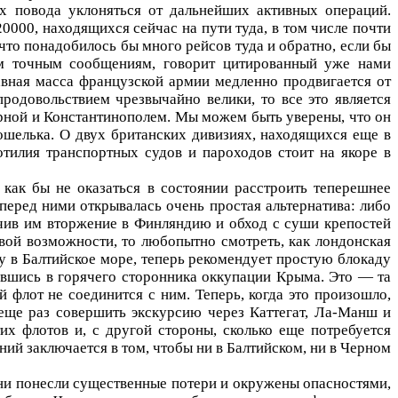
х повода уклоняться от дальнейших активных операций.
000, находящихся сейчас на пути туда, в том числе почти
что понадобилось бы много рейсов туда и обратно, если бы
ым точным сообщениям, говорит цитированный уже нами
лавная масса французской армии медленно продвигается от
родовольствием чрезвычайно велики, то все это является
арной и Константинополем. Мы можем быть уверены, что он
кошелька. О двух британских дивизиях, находящихся еще в
отилия транспортных судов и пароходов стоит на якоре в
как бы не оказаться в состоянии расстроить теперешнее
перед ними открывалась очень простая альтернатива: либо
гчив им вторжение в Финляндию и обход с суши крепостей
вой возможности, то любопытно смотреть, как лондонская
у в Балтийское море, теперь рекомендует простую блокаду
ившись в горячего сторонника оккупации Крыма. Это — та
 флот не соединится с ним. Теперь, когда это произошло,
 еще раз совершить экскурсию через Каттегат, Ла-Манш и
их флотов и, с другой стороны, сколько еще потребуется
ий заключается в том, чтобы ни в Балтийском, ни в Черном
они понесли существенные потери и окружены опасностями,