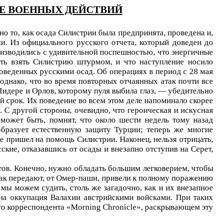
ТРЕ ВОЕННЫХ ДЕЙСТВИЙ
о то, как осада Силистрии была предпринята, проведена и,
ми. Из официального русского отчета, который доведен до
оизводились с удивительной поспешностью, что энергичные
ть взять Силистрию штурмом, и что наступление носило
оведенных русскими осад. Об операциях в период с 28 мая
однако, что во время повторных отчаянных атак почти все
идере и Орлов, которому пуля выбила глаз, — убедительно
ный срок. Их поведение во всем этом деле напоминало скорее
 С другой стороны, очевидно, что героическая и искусная
может быть, помнят, что около шести недель тому назад
образует естественную защиту Турции; теперь же многие
не пришел на помощь Силистрии. Наконец, нельзя отрицать,
кие, отказавшись от осады и внезапно отступив на Серет,
тов. Конечно, нужно обладать большим легковерием, чтобы
 как передают, от Омер-паши, привели к полному поражению
мы можем судить, столь же загадочно, как и их внезапное
на оккупация Валахии австрийскими войсками. При таких
го корреспондента «Morning Chronicle», раскрывающем эту