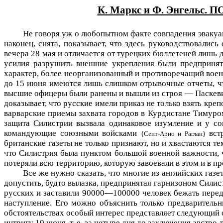
К. Маркс и Ф. Энгел
Не говоря уж о любопытном факте совпадения эвакуац
наконец, снята, показывает, что здесь руководствовалис
вечера 28 мая и отличается от турецких бюллетеней лишь 
усилия разрушить внешние укрепления были предпринят
характер, более неорганизованный и противоречащий военн
до 15 июня имеются лишь слишком отрывочные отчеты, что
высшие офицеры были ранены и вышли из строя — Паскевич
доказывает, что русские имели приказ не только взять креп
варварские приемы захвата городов в Курдистане Тимуром
защита Силистрии вызвала одинаковое изумление и у со
командующие союзными войсками
встр
{Сент-Арно и Раглан}
британские газеты не только признают, но и хвастаются т
что Силистрия была пунктом большой военной важности, чт
потеряли всю территорию, которую завоевали в этом и в п
Все же нужно сказать, что многие из английских га
допустить, будто вылазка, предпринятая гарнизоном Силис
русских и заставили 90000—100000 человек бежать перед 
наступление. Его можно объяснить только предваритель
обстоятельствах особый интерес представляет следующий 
интригу 10 июня, т. е. за четыре дня до заключения австро