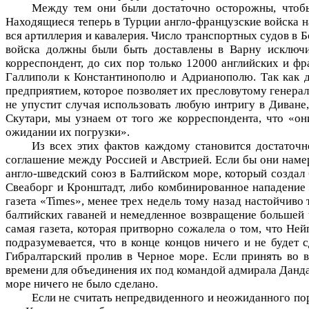
Между тем они были достаточно осторожны, чтобы
Находящиеся теперь в Турции англо-французские войска н
вся артиллерия и кавалерия. Число транспортных судов в 
войска должны были быть доставлены в Варну исключи
корреспондент, до сих пор только 12000 английских и фр
Галлиполи к Константинополю и Адрианополю. Так как до
предприятием, которое позволяет их пресловутому генера
не упустит случая использовать любую интригу в Диване,
Скутари, мы узнаем от того же корреспондента, что «он
ожидании их погрузки».
Из всех этих фактов каждому становится достаточн
соглашение между Россией и Австрией. Если бы они намер
англо-шведский союз в Балтийском море, который создал
Свеаборг и Кронштадт, либо комбинированное нападение 
газета «Times», менее трех недель тому назад настойчив
балтийских гаваней и немедленное возвращение большей 
самая газета, которая притворно сожалела о том, что Не
подразумевается, что в конце концов ничего и не будет
Гибралтарский пролив в Черное море. Если принять во в
времени для объединения их под командой адмирала Дандас
море ничего не было сделано.
Если не считать непредвиденного и неожиданного по