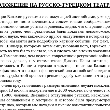
ьс. ПОЛОЖЕНИЕ НА РУССКО-ТУРЕЦКОМ ТЕА
ии Валахии русскими с ее оккупацией австрийцами, уже одн
ь отнюдь не чисто военными, а совсем иными соображения
данными о числе убитых и раненых, видно, что операции пр
ы не ранее, чем практически была доказана невозможнос
ой науке, чем какое-либо другое наступление в истории пр
бы мы могли дать подробную картину событий; тот факт, 
, Шильдер, которому затем ампутировали ногу, Горчаков, Л
ость во что бы то ни стало, но и сделать это в точно указан
-Тамерланом, чем ведение современной регулярной войны.
юзных держав, и у оттоманского Дивана. Наши читатели, 
етились в Варне и сделали открытие, что линия Балкан 
ем фактом, что ни один французский или английский солдат 
о судьба этой крепости решает судьбу кампании и что русс
рошлом году.
зет очень преувеличивают размеры нынешних неудач москови
трии 13 июня, и подкрепление в 2000 человек, полученное,
15000 человек. Внезапное отступление русских, насколько 
ным соглашением с Австрией, в котором была предусмотре
отрывок, который мы находим в письме константинопольско
-турецкого договора: