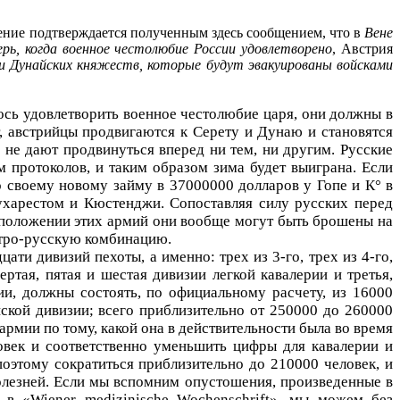
рение подтверждается полученным здесь сообщением, что в
Вене
ь, когда военное честолюбие России удовлетворено
, Австрия
и Дунайских княжеств, которые будут эвакуированы войсками
лось удовлетворить военное честолюбие царя, они должны в
т, австрийцы продвигаются к Серету и Дунаю и становятся
не дают продвинуться вперед ни тем, ни другим. Русские
м протоколов, и таким образом зима будет выиграна. Если
о своему новому займу в 37000000 долларов у Гопе и К° в
ухарестом и Кюстенджи. Сопоставляя силу русских перед
асположении этих армий они вообще могут быть брошены на
стро-русскую комбинацию.
ти дивизий пехоты, а именно: трех из 3-го, трех из 4-го,
ертая, пятая и шестая дивизии легкой кавалерии и третья,
ии, должны состоять, по официальному расчету, из 16000
йской дивизии; всего приблизительно от 250000 до 260000
рмии по тому, какой она в действительности была во время
овек и соответственно уменьшить цифры для кавалерии и
поэтому сократиться приблизительно до 210000 человек, и
болезней. Если мы вспомним опустошения, произведенные в
 в «Wiener medizinische Wochenschrift», мы можем без