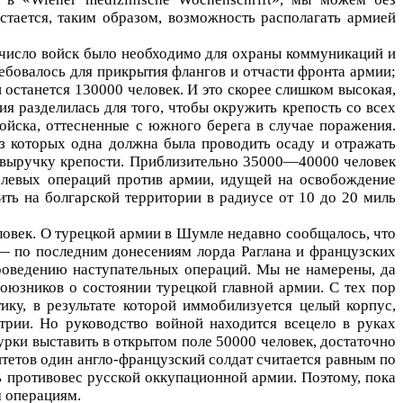
стается, таким образом, возможность располагать армией
е число войск было необходимо для охраны коммуникаций и
ебовалось для прикрытия флангов и отчасти фронта армии;
 останется 130000 человек. И это скорее слишком высокая,
 разделилась для того, чтобы окружить крепость со всех
ойска, оттесненные с южного берега в случае поражения.
из которых одна должна была проводить осаду и отражать
а выручку крепости. Приблизительно 35000—40000 человек
полевых операций против армии, идущей на освобождение
ить на болгарской территории в радиусе от 10 до 20 миль
ловек. О турецкой армии в Шумле недавно сообщалось, что
е — по последним донесениям лорда Раглана и французских
роведению наступательных операций. Мы не намерены, да
союзников о состоянии турецкой главной армии. С тех пор
тику, в результате которой иммобилизуется целый корпус,
стрии. Но руководство войной находится всецело в руках
урки выставить в открытом поле 50000 человек, достаточно
тетов один англо-французский солдат считается равным по
ь противовес русской оккупационной армии. Поэтому, пока
м операциям.