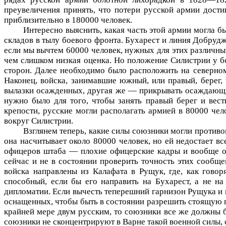
преувеличения принять, что потери русской армии дости
приблизительно в 180000 человек.
Интересно выяснить, какая часть этой армии могла 
складов в тылу боевого фронта. Бухарест и линия Добруд
если мы вычтем 60000 человек, нужных для этих различных
чем слишком низкая оценка. Но положение Силистрии у б
сторон. Далее необходимо было расположить на северном
Наконец, войска, занимавшие южный, или правый, берег,
вылазки осажденных, другая же — прикрывать осаждающих
нужно было для того, чтобы занять правый берег и вес
крепости, русские могли располагать армией в 80000 чел
вокруг Силистрии.
Взглянем теперь, какие силы союзники могли против
она насчитывает около 80000 человек, но ей недостает в
офицеров штаба — плохие офицерские кадры и вообще он
сейчас и не в состоянии проверить точность этих сообще
войска направлены из Калафата в Рущук, где, как говоря
способный, если бы его направить на Бухарест, а не на
дипломатии. Если вычесть теперешний гарнизон Рущука и г
оснащенных, чтобы быть в состоянии разрешить стоящую п
крайней мере двум русским, то союзники все же должны б
союзники не сконцентрируют в Варне такой военной силы, 