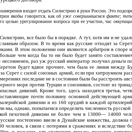
е намерения входит отдать Силистрию в руки России. Это подоз
трии якобы говорится, как об
уже совершившемся факте; тепер
го целью урегулирование вопроса при ее участии, час
оккупаци
Силистрию, все было бы в порядке. А тут, хотя им и не уда
славным образом. В то время как русские отходят за Сере
ками. В этом положении они являются арбитром в споре и 
ольше чем когда бы то ни было будет занято составление
го несомненен, раз уж русский император получил деньги п
ретом будет вдвое прочнее, чем была ее линия между Б
 за Серет с силой союзных армий, если при хитроумном р
амерениях последние не в состоянии были бы расстроить ав
рного моря против Турции и союзников, состоят из тринадца
апасных дивизий. Кроме того, здесь находятся третья, четв
 составляющие почти половину основной действующей арм
валерийской дивизии и из 160 орудий в каждой артиллери
ли мы, однако, попытаемся определить численность русской а
кой пехотной дивизии не более чем в 13000— 14000 чел
русские постепенно ввели в Дунайские княжества, должна 
 человек, в связи с потерями в сражениях и вследствие 
гг, и возьмем для сравнения письма русского хирурга