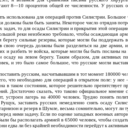
гают 8—10 процентов общей ее численности. У русских о
быть использована для операций против Силистрии. Большо
жи должны были быть заняты. Некоторое число отрядов потр
 задач, то для осады Силистрии и прикрытия этой операции
ольшой реки неизбежно требовало, чтобы осаждающая армия
 берегу сильные резервы, которые могли бы поддержать в
 в свою очередь должны были разделиться на две армии, 
 и разбить те войска, которые могли бы быть посланы н
ти осаду на левом берегу. Таким образом, для активных 
овек, и это было самое большое, что русские могли выстав
опоставить русским, насчитывавшим в тот момент 180000 че
сего, что необходимо для операций в открытом поле: у не
а в таком состоянии, которое решительно препятствует п
ний. Достаточно сказать, что таково официальное мнение 
т, устроен лагерь на 40000 человек. Трудно понять поли
 Рущук, заставить русских немедленно снять осаду Сили
арнизон и резерв в Шумле, весьма сомнительно, могут ли т
еред ними задачу. Если по оценке западных военных автори
ыли бы располагать армией в 65000 человек, чтобы создат
они едва ли без крайней необходимости перейдут к активны