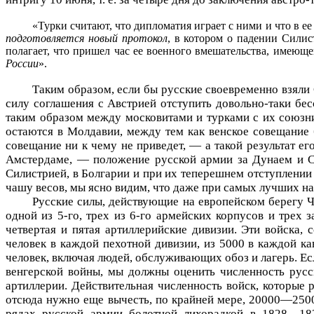
«Турки считают, что дипломатия играет с ними и что в е
подготовляется новый протокол
, в котором о падении Силис
полагает, что пришел час ее военного вмешательства, имеюще
России
».
Таким образом, если бы русские своевременно взяли 
силу соглашения с Австрией отступить довольно-таки бес
таким образом между московитами и турками с их союзни
остаются в Молдавии, между тем как венское совещание б
совещание ни к чему не приведет, — а такой результат е
Амстердаме, — положение русской армии за Дунаем и Се
Силистрией, в Болгарии и при их теперешнем отступлении
чашу весов, мы ясно видим, что даже при самых лучших н
Русские силы, действующие на европейском берегу Че
одной из 5-го, трех из 6-го армейских корпусов и трех з
четвертая и пятая артиллерийские дивизии. Эти войска,
человек в каждой пехотной дивизии, из 5000 в каждой ка
человек, включая людей, обслуживающих обоз и лагерь. Ес
венгерской войны, мы должны оценить численность русс
артиллерии. Действительная численность войск, которые 
отсюда нужно еще вычесть, по крайней мере, 20000—25000
рядах русской армии болотной лихорадкой в 1828—1829