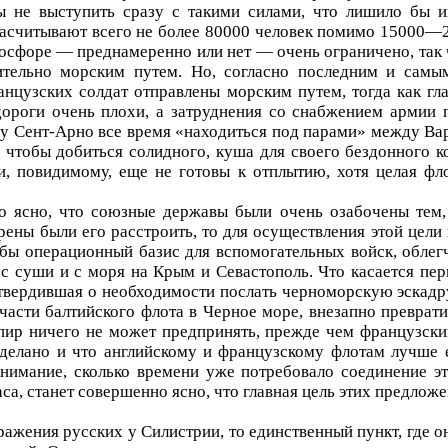
 не выступить сразу с такими силами, что лишило бы и
асчитывают всего не более 80000 человек помимо 15000—20
Босфоре — преднамеренно или нет — очень ограничено, так 
тельно морским путем. Но, согласно последним и сам
анцузских солдат отправлены морским путем, тогда как г
роги очень плохи, а затруднения со снабжением армии п
лу Сент-Арно все время «находиться под парами» между В
 чтобы добиться солидного, куша для своего бездонного 
и, повидимому, еще не готовы к отплытию, хотя целая фл
о ясно, что союзные державы были очень озабочены тем, 
ены были его расстроить, то для осуществления этой цели 
 бы операционный базис для вспомогательных войск, обле
с суши и с моря на Крым и Севастополь. Что касается пер
о твердившая о необходимости послать черноморскую эскадр
части балтийского флота в Черное море, внезапно преврат
йпир ничего не может предпринять, прежде чем французский
 сделано и что английскому и французскому флотам лучше
нимание, сколько времени уже потребовало соединение эт
а, станет совершенно ясно, что главная цель этих предложен
ражения русских у Силистрии, то единственный пункт, где 