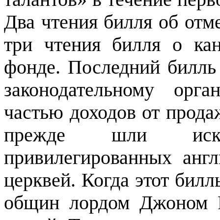
Два чтения билля об отм
три чтения билля о ка
фонде. Последний билль
законодательному орга
частью доходов от прода
прежде шли искл
привилегированных англ
церквей. Когда этот билл
общин лордом Джоном Р