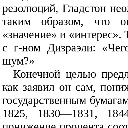
резолюций, Гладстон не
таким образом, что о
«значение» и «интерес». 
с г-ном Дизраэли: «Чег
шум?»
Конечной целью предл
как заявил он сам, пон
государственным бумага
1825, 1830—1831, 184
понижение процента соотв