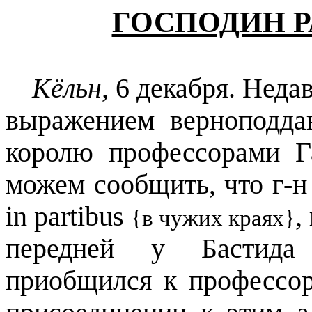
ГОСПОДИН Р
Кёльн,
6 декабря. Неда
выражением верноподда
королю профессорами Г
можем сообщить, что г-н
in
partibus
,
{в чужих краях}
передней у Бастида
приобщился к профессор