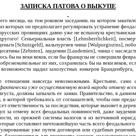
ЗАПИСКА ПАТОВА О ВЫКУПЕ
его месяца, на том роковом заседании, на котором закатил
из которых он предполагает регулировать устранение феода
опрусских провинциях давно уже не вспыхнула крестьянская 
ругого! Сеньериальная власть [
Lehnsherrlichkeit
], посме
деньги [
Schutzgeld
], вальпургиев чинш [
Walpurgiszins
], побо
 десятины [
Zehnten
], лаудемии [
Laudemien
], чинш с наследст
лось бы на веки веков, если бы французы не совершили фев
 обременительные
из них, сохранилась бы на веки веков, ес
по возможности щадил захолустных юнкеров Бранденбурга,
е отношения навсегда невозможными. Крестьяне, само с
фактически уже осуществленную волей народа отмену всех
густа, должны запылать ее замки. Правительство, в данном
, в которой требовалось от соглашателей, чтобы они пред
ет ответственность за последствия, которые вызовет в дере
ыкуп за отмену всех феодальных повинностей, даже лаудем
мости, из прежней системы налогов и из вотчинной юрисд
которые составляют ничтожнейшую часть всего феодального
улированные уже путем договоров или судебных решений, с
 благоприятных для дворянства законов, издававшихся начи