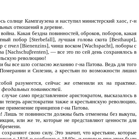
ось солнце Кампгаузена и наступил министерский хаос, г-н
льных отношений в деревне.
война. Какая бездна повинностей, оброков, поборов, какая
ртный побор [
Sterbefall
], лучшая голова скота [
Besthaupt
],
р с пчел [
Bienenzins
], чинш воском [
Wachspacht
], поборы с
ва [
Nachschuβrenten
], — все это по сей день сохранялось в
ральскую революцию!
ли бы все шло согласно желанию г-на Патова. Ведь для того
 Померании и Силезии, а крестьян по возможности лишил
обой разумеется, сейчас же отменили их на практике.
 феодальных повинностей.
 случае само представленное аристократом, высказалось в
али теперь аристократии также и крестьянскую революцию,
вне применение принципов г-на Патова.
ии! Лишь те повинности должны быть отменены без выкупа,
икции, или же те, которые не представляют ценности для
 бремени.
охраняют свою силу. Это значит, что крестьяне, которые
ная с 1816 и особенно с 1840г., и которые при этом были