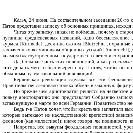
Кёльн,
24 июня. На согласительном заседании 20-го с
Патов представил записку об основных принципах, исходя 
Читая эту записку, никак не поймешь, почему в стар
путаница средневековых названий, одно бессмысленнее д
курмед [
Kurmede
], десятина скотом [
Blutzehnt
], охранные 
захваченных вотчинником общинных угодий [
Auenrecht
],
«самом благоустроенном государстве на свете» и сохрани
Да, большая часть этих повинностей, и как раз
самые
этот департамент и был вверен г-ну Патову, чтобы он 
обманным путем завоеваний революции!
Берлинская революция сделала все эти феодальны
Правительству следовало только облечь в законную форму
Но прежде чем аристократия решится на четвертое ав
пользу аристократии; оно представляет Собранию записку
вспыхнувшую в марте по всей Германии. Правительство нес
Ведь г-н Патов хочет, чтобы крестьяне заплатили в
которые вы­текают из наследственной крепостной зависи
феодалов (как милостиво!); иначе говоря,
те
повинности, 
Напротив, все выкупы феодальных повинностей, урег
выкупили свои повинности во время действия реакционных,