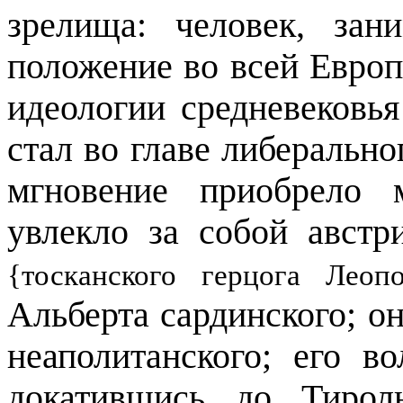
зрелища: человек, за
положение во всей Европ
идеологии средневеков
стал во главе либеральн
мгновение приобрело 
увлекло за собой австр
{тосканского герцога Лео
Альберта сардинского; о
неаполитанского; его в
докатившись до Тирол