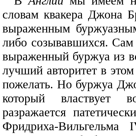
В
Англии
мы имеем н
словам квакера Джона Бр
выраженным буржуазным
либо созывавшихся. Сам
выраженный буржуа из вс
лучший авторитет в этом
пожелать. Но буржуа Джо
который властвует 
разражается патетическ
Фридриха-Вильгельма