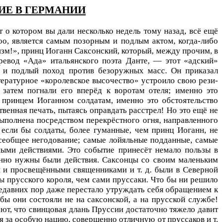
ИЕ В ГЕРМАНИИ
т
о котором вы дали несколько недель тому назад, всё ещё
оо, является самым позорным и подлым актом, когда-либо
зм!», принц Иоганн Саксон­ский, который, между прочим, в
ревод «Ада» итальянского поэта Данте, — этот «адский»
й и подлый поход против безоружных масс.
Он прика­зал
тературное «королевское высочество» устроило свою рези­
 затем погнали его вперёд к воротам отеля; именно это
 принцем Иоганном солдатам, именно это обстоятельство
венная печать, пытаясь оправдать расстрел! Но это ещё не
ыполнена посредством перекрё­стного огня, направленного
если бы солдаты, более гуманные, чем принц Иоганн, не
сеобщее негодование; самые лойяльные поддан­ные, самые
ыми действиями. Это событие принесёт немало пользы в
енно нужны были действия. Саксонцы со своим маленьким
 и просвещёнными священниками и т. д. были в Северной
ы прусского короля, чем сами пруссаки. Что бы ни решило
 недавних пор даже перестало утруждать себя обращением к
бы они состояли не на саксонской, а на прусской службе!
нают, что свинцовая длань Пруссии достаточно тяжело давит
бя за особую нацию, совершенно отличную от пруссаков и т.