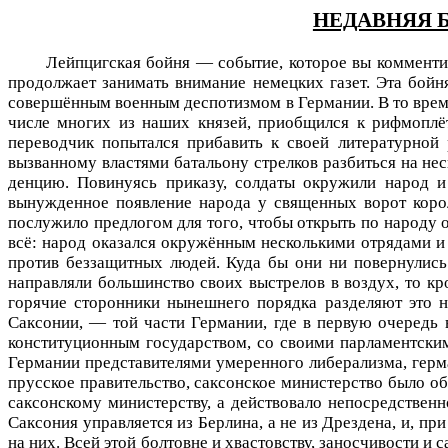
НЕДАВНЯЯ Б
Лейпцигская бойня — событие, которое вы коммент
продолжает занимать внимание немецких газет. Эта бойн
совершённым военным деспотизмом в Германии. В то врем
числе многих из наших князей, приобщился к рифмоплёт
переводчик попытался прибавить к своей литературной
вызванному властями батальону стрелков разбиться
на
нес
денцию. Повинуясь приказу, солдаты окружили народ и 
вынужденное появление народа у священных ворот корол
послужило предлогом для того, чтобы открыть по народу о
всё: народ
оказался окру­жённым несколькими отрядами и
против беззащитных людей. Куда бы они ни повернулись
направляли большинство своих выстрелов в воздух, то к
горячие сторонники нынешнего порядка разделяют это 
Саксонии, — той части Германии, где в первую очередь 
конституционным государством, со своими парламентски
Германии представителями умеренного либерализма, герма
прусское правительство, саксонское министерство было об
саксонскому министерству, а действовало непосредственн
Саксония управляется из Берлина, а не из Дрездена, и, пр
на них. Всей этой болтовне и хвастовству, заносчивости и