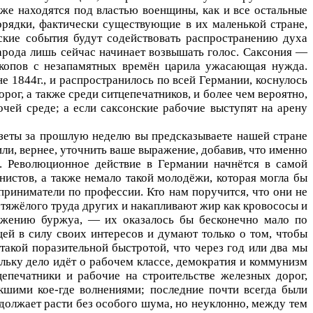
к же находятся под властью
военщины
, как и все остальные
орядки, фактически существующие в их маленькой стране,
гские события будут содействовать распространению духа
арода лишь сейчас начинает возвышать голос. Саксония —
докопов с незапамятных времён царила ужасающая нужда.
не 1844г., и распространилось по всей Германии, коснулось
рог, а также среди ситцепечатников, и более чем вероятно,
очей среде; а если саксонские рабочие выступят на арену
азеты за прошлую неделю вы предсказываете нашей стране
ли, вернее, уточ­нить ваше выражение, добавив, что именно
. Революционное действие в Германии начнётся в самой
истов, а также немало такой молодёжи, ко­торая могла бы
приниматели по профессии. Кто нам поручится, что они не
тяжёлого труда других и накапливают жир как кровососы и
ожению буржуа, — их оказа­лось бы бесконечно мало по
ей в силу своих интересов и думают только о том, чтобы
такой поразительной быстротой, что через год или два мы
льку дело идёт о рабочем классе, демократия и коммунизм
цепечатники и рабочие на строительстве железных дорог,
кшими кое-где волнениями; последние почти всегда были
должает расти без особого шума, но неуклонно, между тем