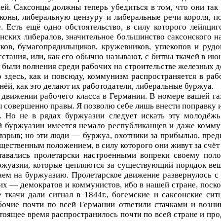
ей. Са­ксонцы должны теперь убедиться в том, что они та
аконы, либеральную цензуру и либеральные речи короля, п
. Есть ещё одно обстоятельство, в силу которого лейпци
нских либералов, значительное большинство саксонского н
иков, бумагопрядильщиков, кружевников, углекопов и ру
ста­ния, или, как его обычно называют, с битвы ткачей в ию
 были волнения среди рабочих на строительстве железных до
 здесь, как и повсюду, коммунизм распространяется в раб
внёй, как это делают их работодатели, либеральные буржуа.
 движе­нии рабочего класса в Германии. В номере вашей г
ы совершенно правы. Я позволю себе лишь внести поправку и
. Но не в рядах буржуазии следует искать эту молодёжь
 буржуазии имеется немало республикан­цев и даже коммун
 взрыв; но эти люди — буржуа, охотники за прибылью, пред
ст­венным положением, в силу которого они живут за счёт 
ставались пролетарски настроенными вопреки своему пол
ржуазии, которые цепляются за существующий порядок вещ
аем на буржуазию. Пролетарское движение развернулось с 
их — демократов и коммунистов, ибо в нашей стране, поско
ткачи дали сигнал в 1844г., богемские и саксонские сит
чие почти по всей Германии ответили стачками и возни
ящее время распространилось почти по всей стране и про