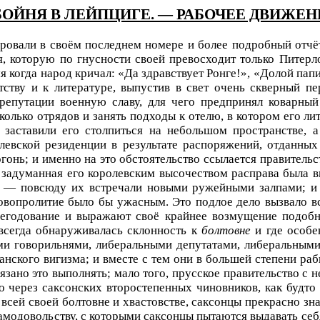
ОЙНЯ В ЛЕЙПЦИГЕ. — РАБОЧЕЕ ДВИЖЕН
ировали в своём последнем номере и более подробный
отчё
я, которую по
гнусности
своей превосходит только Питерл
я когда народ кричал:
«Да здравствует Ронге!», «Долой папи
ству и к литературе, выпустив в свет очень скверный пе
 репутации военную славу, для чего предпринял коварны
колько
отрядов
и занять подходы к отелю, в котором его ли
заставили его столпиться на небольшом пространстве, а
евской резиденции в результате распоряжений, отданных
гонь; и именно на это обстоятельство ссылается правительст
 задуманная его королевским высочеством расправа была
в
 — повсюду их встречали новыми ру­жейными залпами; и 
ровопролитие было бы ужасным. Это подлое дело вызвало в
негодование и выражают своё крайнее возмущение подобн
всегда обнаруживалась склонность к
болтовне
и где особ
ми говорильнями, либеральными депутатами, либеральными
нского вигизма; и вместе с тем они в большей степени раб
язано это выполнять; мало того, прусское правительство с
о через саксонских второстепенных чиновников, как будто 
и всей своей болтовне и хвастовстве, саксонцы прекрасно з
 самодовольству, с которыми саксонцы пытаются выдавать се