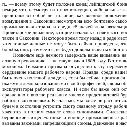
п., — всему этому будет положен конец лейпцигской бойн
немцы; что, несмотря на их конституцию, либеральные з
представляют собой не что иное, как военное положение
возмущения в Саксонии; несмотря на всю болтовню саксо
промышленная страна, и среди её ткачей льна, вязальщ
Пролетарское движение, которое началось с силезского вос
также и Саксонии. Некоторое время тому назад в ряде мест
хотя точные данные не могут быть сейчас приведены, что
борьбы, они, разумеется, не будут довольствоваться болто
Позвольте ещё немного задержать ваше внимание на
славную рево­люцию — не такую, как в 1688 году. В этом в
молодёжь Германии призвана осуществить эту перемену
сердцевине нашего рабочего народа. Правда, среди нашей
быть очень полезной для дела, если бы сейчас произошёл
окажутся деморализованными своей профессией, своим обще
эксплуататоры рабочего класса. И если бы даже они о
сравнению с вполне реальным чис­лом представителей бу
набить свои кошельки. К счастью, мы вовсе не рассчитыв
будем в состоянии устроить смотр славному отряду рабоч
являются в полном смысле слова синонимами. Силезские 
берлинские ситцепечатники и вообще промышленные рабо
вызваны законами, запрещающими союзы. Движение в насто