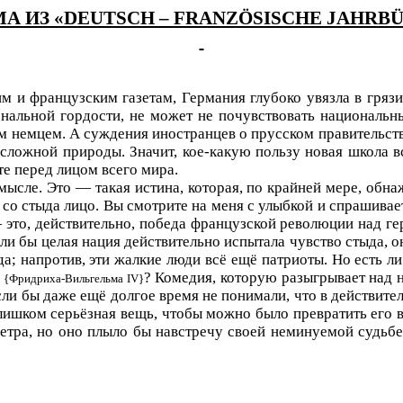
МА
ИЗ
«DEUTSCH – FRANZÖSISCHE JAHRB
 и французским газетам, Германия глубоко увязла в грязи 
ональной гордости, не может не почувствовать националь
м немцем. А суждения иностранцев о прусском правительс
сложной природы. Значит, кое-какую пользу новая школа 
те перед лицом всего мира.
ысле. Это — такая истина, которая, по крайней мере, обна
ь со стыда лицо. Вы смотрите на меня с улыбкой и спрашивае
 это, действительно, победа французской революции над г
ли бы целая нация действительно испытала чувство стыда, о
а; напротив, эти жалкие люди всё ещё патриоты. Но есть ли
я
? Комедия, которую разыгрывает над н
{Фридриха-Вильгельма
IV
}
ли бы даже ещё долгое время не понимали, что в действител
ишком серьёзная вещь, чтобы можно было превратить его в
етра, но оно плыло бы навстречу своей неминуемой судьбе 