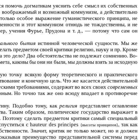
ься помочь догматикам уяснить себе смысл их собственных
о воображаемый и возможный коммунизм, а действительно
 только особое выражение гуманистического принципа, не
енности и этот коммунизм отнюдь не тождественны, и не
ер, учения Фурье, Прудона и т. д., — потому что сам он
еального бытия
истинной человеческой сущности. Мы же
елать предметом своей критики религию, науку и пр. Кроме
а это дело? Два обстоятельства не подлежат сомнению. Во-
мета, каковы бы они ни были, мы должны взять за исходную
дную точку всякую форму теоретического и практического
вование и конечную цель. Что же касается действительной
ескими требованиями, содержит во всех своих
современных
нным. Но точно так же оно всюду впадает в противоречие
тину. Подобно тому, как
религия
представляет оглавление
тва. Таким образом, политическое государство выражает в
ы. Поэтому сделать предметом критики самый специальный
спуститься с
hauteur
des
principes
, так как
{высоты принципов}
ственности. Значит, критик не только может, но и должен
Показывая преимущество представительной системы перед