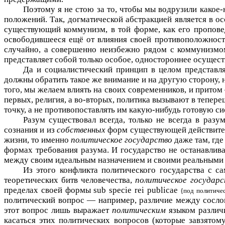
Поэтому я не стою за то, чтобы мы водрузили какое
положений. Так, догматической абстракцией является в о
существующий коммунизм, в той форме, как его проповед
освободившееся ещё от влияния своей противоположност
случайно, а совершенно неизбежно рядом с коммунизмом 
представляет собой только особое, одностороннее осущес
Да и социалистический принцип в целом представл
должны обратить такое же внимание и на другую сторону, 
того, мы желаем влиять на своих современников, и притом
первых, религия, а во-вторых, политика вызывают в тепер
точку, а не противопоставлять им какую-нибудь готовую с
Разум существовал всегда, только не всегда в раз
сознания и из
собственных
форм существующей действител
жизни, то именно
политическое государство
даже там, гд
формах требования разума. И государство не останавлив
между своим идеальным назначением и своими реальными
Из этого конфликта политического государства с 
теоретических битв человечества,
политическое государ
пределах своей формы
sub
specie
rei
publicae
{под политиче
политический вопрос — например, различие между сослов
этот вопрос лишь выражает
политическим
языком различ
касаться этих политических вопросов (которые завзято