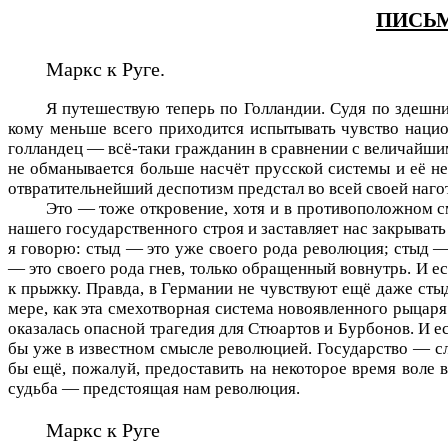
ПИСЬ
Маркс к Руге.
Я путешествую теперь по Голландии. Судя по здешним
кому меньше всего приходится испытывать чувство наци
голландец — всё-таки гражданин в сравнении с величайши
не обманывается больше насчёт прусской системы и её не
отвратительнейший деспотизм предстал во всей своей наго
Это — тоже откровение, хотя и в противоположном см
нашего государственного строя и заставляет нас закрыват
я говорю: стыд — это уже своего рода революция; стыд —
— это своего рода гнев, только обращенный вовнутрь. И ес
к прыжку. Правда, в Германии не чувствуют ещё даже стыд
мере, как эта смехотворная система новоявленного рыцар
оказалась опасной трагедия для Стюартов и Бурбонов. И ес
бы уже в известном смысле революцией. Государство — сл
бы ещё, пожалуй, предоставить на некоторое время воле в
судьба — предстоящая нам революция.
Маркс к Руге