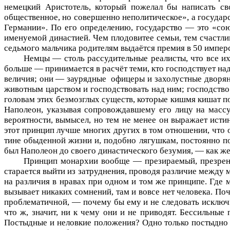
немецкий Аристотель, который пожелал бы написать св
общественное, но совершенно неполитическое», а государс
Германии». По его определению, государство — это «сою
именуемой династией. Чем плодовитее семьи, тем счастли
седьмого мальчика родителям выдаётся премия в 50 имперс
Немцы — столь рассудительные реалисты, что все и
больше — принимается в расчёт теми, кто господствует над
величия; они — заурядные
офицеры и захолустные дворянч
животным царством и господствовать над ним; господство 
головам этих безмозглых существ, которые кишмя кишат по
Наполеон, указывая сопровождавшему его лицу на масс
вероятности, вымысел, но тем не менее он выражает исти
этот принцип лучше многих других в том отношении, что о
тине обыденной жизни и, подобно лягушкам, постоянно по
был Наполеон до своего династического безумия, — как ж
Принцип монархии вообще — презираемый, презре
старается выйти из затруднения, проводя различие между м
на различия в нравах при одном и том же принципе. Где 
вызывает никаких сомнений, там и вовсе нет человека. Поч
проблематичной, — почему бы ему и не следовать исключи
что ж, значит, ни к чему они и не приводят. Бессильные
Постыдные и неловкие положения? Одно только постыдно и