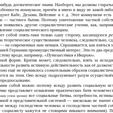
-нибудь догматическое знамя. Наоборот, мы должны старат
собенности
коммунизм,
причём я имею в виду не какой-либ
уют Кабе, Дезами, Вейтлинг и т. д. Этот коммунизм есть
и — частного бытия. Поэтому уничтожение частной собств
появились другие социалистические учения, как, наприм
твление социалистического принципа.
яет собой опять-таки только одну сторону, касающуюся
р
на теоретическое существование человека, следовательно, сд
 — на современных нам немцев. Спрашивается, как взяться з
ешней Германии преимущественный интерес. Эти-то два пред
истему вроде, например,
«Путешествия в Икарию».
умной форме. Критик может, следовательно, взять за исхо
ьности развить истинную действительность как её долженст
е оно ещё не прониклось сознательным образом социалистич
ается на этом. Оно всюду подразумевает разум осуществлё
 предпосылками.
самим собой можно поэтому всюду развить социальную ис
ство
представляет оглавление практических битв человечес
все социальные битвы, потребности, истин
ским углом зрения}
ной и представительной системой — нисколько не значит 
ие между господством человека и господством частной соб
му социалисту кажутся не стоящими никакого внимания). 