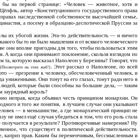
л бы на первой странице: «Человек — животное, хотя и
н Цёпфль, автор «Конституционного государственного права
 правах наследственной собственности высочайшей семье,
династия, а посему в образцово-деспотической Пруссии за
лы их убогой жизни. Эта-то действительность — и ничего
 какого бы то ни было мышления и от всякого человеческого
ве они вполне пригодны для того, чтобы пользоваться этим
я. А когда они принимают поклонение, скользя взглядом по
м та, которую высказал Наполеон у Березины? Говорят, что
. Этот рассказ о Наполеоне, по всей
{Посмотрите на этих жаб!}
это — презрение к человеку, обесчеловеченный человек, и
а униженными. Они тонут на его глазах, тонут ради него в
у людей, которые были способны на большие дела, — таким
ем заурядный король?
но неправ, когда объявил честь принципом монархии. Он
одного и того же понятия,
в лучшем случае они указывают
человек — в меньшинстве, а где монархический принцип не
зу не имел ещё случая убедиться в том, что его роль стала
е получается в результате? Противоречивые намерения? Ну
венное, что существует в политической действительности.
ле, каприз прав. Каким бы переменчивым, бессмысленным и