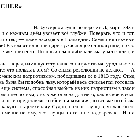
ÜCHER»
На буксирном судне по дороге в Д., март 1843 г.
и с каждым днём увязает всё глубже. Поверьте, что и тот,
ный стыд — даже находясь в Голландии. Самый ничтожный
тве! В этом отношении царит ужасающее единодушие, никто
всё же принесла. Пышный плащ либерализма упал с плеч, и
жает перед нами пустоту нашего патриотизма, уродливость
те: что пользы в этом? Со стыда революции не делают. — А
ерманским патриотизмом, победившим её в 1813 году. Стыд
на была бы подобна льву, который весь сжимается, готовясь
 ещё система, способная выбить из них патриотизм в такой
ами деспотизм, столь же опасна для него, как в своё время
ьности представляет собой эта комедия, то всё же она была
 какую-то арлекинаду. Судно, полное глупцов, можно было
именно потому, что глупцы этого и не подозревают. И эта