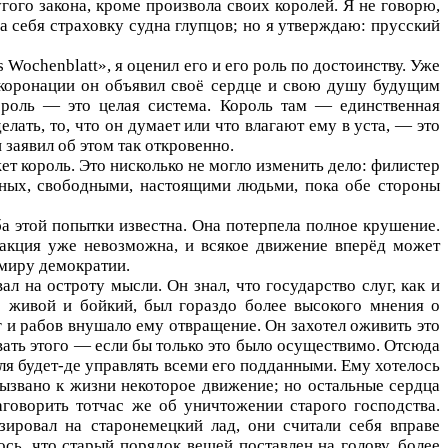
гого закона, кроме произвола своих королей. Я не говорю,
а себя страховку судна глупцов; но я утверждаю: прусский
s
Wochenblatt
», я оценил его и его роль по достоинству. Уже
и коронации он объявил своё сердце и свою душу будущим
ороль — это целая система. Король там — единственная
елать, то, что он думает или что влагают ему в уста, — это
 заявил об этом так откровенно.
т король. Это нисколько не могло изменить дело: филистер
нных, свободными, настоящими людьми, пока обе стороны
а этой попытки известна. Она потерпела полное крушение.
еакция уже невозможна, и всякое движение вперёд может
 миру демократии.
л на остроту мысли. Он знал, что государство слуг, как и
е живой и бойкий, был гораздо более высокого мнения о
г и рабов внушало ему отвращение. Он захотел оживить это
вать этого — если бы только это было осуществимо. Отсюда
ля будет-де управлять всеми его подданными. Ему хотелось
вызвано к жизни некоторое движение; но остальные сердца
заговорить тотчас же об уничтожении старого господства.
зировал на старонемецкий лад, они считали себя вправе
сь, что старый порядок вещей поставлен на голову, более