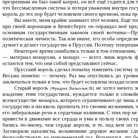
презренным ни был такой каприз, он всё ещё годится для 
что бессмысленная система и потеря уважения внутри госу
король до тех пор будет человеком своего времени, пока п
Вы знаете, меня крайне занимает этот человек. Ещё то
при своей коронации в Кенигсберге он оправдал моё пре
основным государственным законом своей вотчины—Пр
политическая личность. Так или иначе, его особа определяе
думает и делает государство в Пруссии. Поэтому теперешне
Некоторое время ошибались только в том отношении, ч
— материал монархии, а монарх — всего лишь король фи
остаются тем, что они собой представляют сейчас.
Прусский король сделал попытку изменить систему пр
Весьма понятно — почему. Раз мы опустились до уровня
заключаться только в том, что будет оставлена позади осн
Старый король
не хотел ничего эк
{Фридрих Вильгельм
III
}
владение этим государством, нуждается только в споко
всемогуществе монарха, которого ограничивают-де лишь ег
государство и насквозь пропитать его своими желаниями, 
его либеральные речи и сердечные излияния. С этих пор н
привести в движение все сердца и умы в пользу своих се
бились по-иному, чем сердце короля, и те, над кем он г
Заговорили идеалисты, возымевшие дерзкое желание сде
философствовать на новонемецкий лад. Разумеется, это б