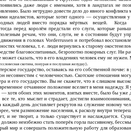
появились даже люди с именами, хотя в ландтагах не поз
ивлению. Было нетрудно довести дело до явного конфликта
ми идеалистов, которые хотят одного — осуществления у 
ободных людей вместо порядка мёртвых
вещей.
Когда
огда перед королём предстали его слуги, которые раньше
полезным речам, что они, слуги, не в состоянии будут у
 движения в головах
Vorderrussen
и потребовал восстановле
остях человека, т. е. люди вернулись к старому окостенелом
дстве благовоспитанных, безропотно покорных слуг. Ни раб,
 не может сказать, что в его владениях человек ему не нуже
.
ессловесная скотина, понурая и послушная желудку}
рское государство, оставаясь на его собственной почве: в 
 он несовместим с человечностью. Скотские отношения могу
а и его государство. Вы не скажете, что я слишком высоко
овременное отчаянное положение вселяет в меня надежду. Я
 — хотя обоих этих моментов, взятых вместе, было бы уже 
е. все те, кто мыслит и страдает, достигли взаимопониман
 каждый день доставляет рекрутов на служение новому чел
орее, чем размножение населения, к расколу внутри теперешн
т, и не творит, а только существует и наслаждается. Су
, должно неизбежно стать поперёк горла пассивному, бес
тарый мир и совершать положительную работу для образова