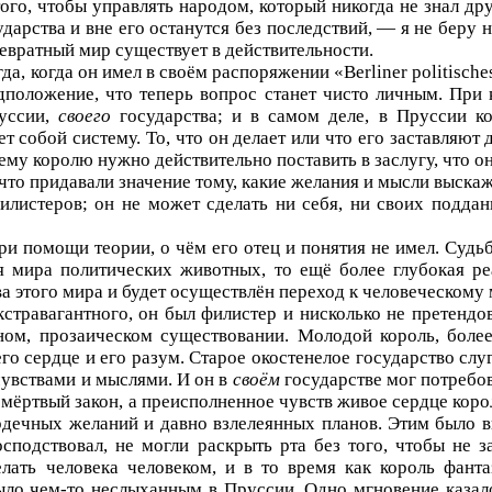
того, чтобы управлять народом, который никогда не знал дру
дарства и вне его останутся без последствий, — я не беру н
ревратный мир существует в действительности.
гда, когда он имел в своём распоряжении «
Berliner
politische
дположение, что теперь вопрос станет чисто личным. Пр
уссии,
своего
государства; и в самом деле, в Пруссии к
т собой систему. То, что он делает или что его заставляют д
му королю нужно действительно поставить в заслугу, что он
то придавали значение тому, какие желания и мысли выскаже
листеров; он не может сделать ни себя, ни своих подда
и помощи теории, о чём его отец и понятия не имел. Судьб
 мира политических животных, то ещё более глубокая р
ова этого мира и будет осуществлён переход к человеческому
стравагантного, он был филистер и нисколько не претендова
йном, прозаическом существовании. Молодой король, боле
о сердце и его разум. Старое окостенелое государство слу
чувствами и мыслями. И он в
своём
государстве мог потребо
е мёртвый закон, а преисполненное чувств живое сердце коро
рдечных желаний и давно взлелеянных планов. Этим было 
осподствовал, не могли раскрыть рта без того, чтобы не 
лать человека человеком, и в то время как король фанта
ыло чем-то неслыханным в Пруссии. Одно мгновение казало