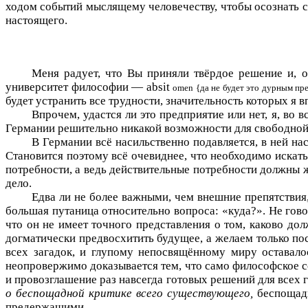
ходом событий мыслящему человечеству, чтобы осознать с
настоящего.
Меня радует, что Вы приняли твёрдое решение и, о
университет философии —
absit
omen
{да не будет это дурным пр
будет устранить все трудности, значительность которых я в
Впрочем, удастся ли это предприятие или нет, я, во 
Германии решительно никакой возможности для свободной
В Германии всё насильственно подавляется, в ней н
Становится поэтому всё очевиднее, что необходимо искат
потребности, а ведь действительные потребности должны ж
дело.
Едва ли не более важными, чем внешние препятствия,
большая путаница относительно вопроса: «куда?». Не гов
что он не имеет точного представления о том, каково до
догматически предвосхитить будущее, а желаем только по
всех загадок, и глупому непосвящённому миру оставало
неопровержимо доказывается тем, что само философское с
и провозглашение раз навсегда готовых решений для всех 
о беспощадной критике всего существующего,
беспощадн
предержащими.