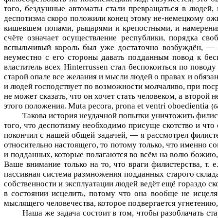
того, бездушные автоматы стали превращаться в людей, 
деспотизма скоро положили конец этому не-немецкому ож
кишевшем попами, рыцарями и крепостными, и намерения
счёте означает осуществление республики, порядка св
вспыльчивый король был уже достаточно возбуждён, — т
неуместно с его стороны давать подданным повод к бес
властитель всех
Hinterrussen
стал беспокоиться по поводу
старой опале все желания и мысли людей о правах и обязанн
и людей господствует по возможности молчаливо, при посре
не может сказать, что он хочет стать человеком, а второй
этого положения.
Muta
pecora
,
prona
et
ventri
oboedientia
{б
Такова история неудачной попытки уничтожить филисте
того, что деспотизму необходимо присуще скотство и что
покончил с нашей общей задачей, — я рассмотрел филистер
относительно настоящего, то потому только, что именно с
и подданных, которые полагаются во всём на волю божию,
Ваше внимание только на то, что враги филистерства, т. 
пассивная система размножения подданных старого склада
собственности и эксплуатации людей ведёт ещё гораздо ск
в состоянии исцелить, потому что она вообще не исцеляе
мыслящего человечества, которое подвергается угнетению
Наша же задача состоит в том, чтобы разоблачать с