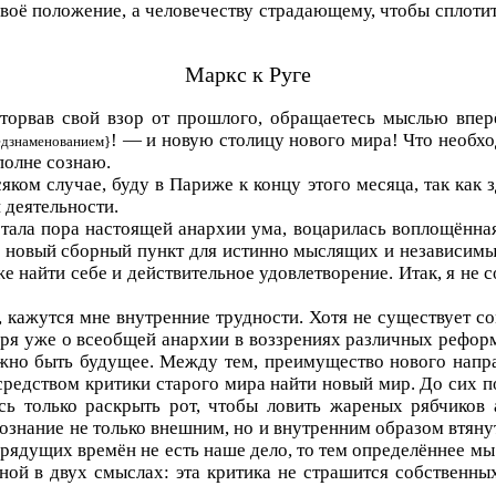
воё положение, а человечеству страдающему, чтобы сплотит
Маркс к Руге
торвав свой взор от прошлого, обращаетесь мыслью вперё
! — и новую столицу нового мира! Что необхо
едзнаменованием}
полне сознаю.
всяком случае, буду в Париже к концу этого месяца, так как
 деятельности.
астала пора настоящей анархии ума, воцарилась воплощённа
ь новый сборный пункт для истинно мыслящих и независимых
е найти себе и действительное удовлетворение. Итак, я не с
 кажутся мне внутренние трудности. Хотя не существует со
оря уже о всеобщей анархии в воззрениях различных рефор
лжно быть будущее. Между тем, преимущество нового напра
средством критики старого мира найти новый мир. До сих
сь только раскрыть рот, чтобы ловить жареных рябчиков 
ознание не только внешним, но и внутренним образом втяну
грядущих времён не есть наше дело, то тем определённее м
ой в двух смыслах: эта критика не страшится собственных