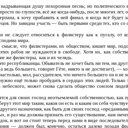
 надрывающая душу похоронная песнь; но политического в
просто по глупости, всё же когда-нибудь, после многих лет, 
рпана, я хочу прибавить к ней финал, и когда всё будет з
ов. Но завидна участь — быть первыми среди тех, кто со с
 не следует относиться к филистеру как к пугалу, от к
осподина мира.
м смысле, что филистерами, их обществом, кишит мир, под
этих рабов не нуждаются в свободе. Хотя их, как собств
кие же филистеры,
как и их челядь.
 республиканцы. Обыватель не хочет быть ни тем, ни други
а ведь большего, говорит Гёте, никто и не достигает), — х
 настолько, мол, рассудителен, что ничего большего он и не х
нужно ещё только пробудить в сердцах этих людей. Только э
а небесного, может снова сделать общество союзом людей
ятся для своих господ неотъемлемой собственностью, как 
ерут этот мир таким, каков он есть и каким он себя чувствуе
другого назначения, как быть для своих господ «преданным
ых,
и раз мы должны признать его существование, нам ничег
ядок, и вот он стоит теперь перед нами в виде последоват
ия — должен был, конечно, остаться далеко позади фра