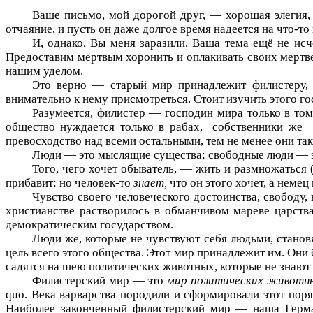
Ваше письмо, мой дорогой друг, — хорошая элегия,
отчаяние, и пусть он даже долгое время надеется на что-то 
И, однако, Вы меня заразили, Ваша тема ещё не исче
Предоставим мёртвым хоронить и оплакивать своих мертвец
нашим уделом.
Это верно — старый мир принадлежит филистеру, и
внимательно к нему присмотреться. Стоит изучить этого г
Разумеется, филистер — господин мира только в то
общество нуждается только в рабах,
собственники же
превосходство над всеми остальными, тем не менее они та
Люди — это мыслящие существа; свободные люди — это
Того, чего хочет обыватель, — жить и размножаться (
прибавит: но человек-то
знает,
что он этого хочет, а немец
Чувство своего человеческого достоинства, свободу, 
христианстве растворилось в обманчивом мареве царств
демократическим государством.
Люди же, которые не чувствуют себя людьми, станов
цель всего этого общества. Этот мир принадлежит им. Они б
садятся на шею политических животных, которые не знают 
Филистерский мир — это
мир политических животн
quo
. Века варварства породили и сформировали этот пор
Наиболее законченный филистерский мир — наша Герман