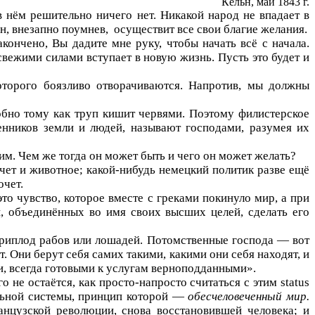
Кёльн, май 1843 г.
 нём решительно ничего нет. Никакой народ не впадает в
он, внезапно поумнев,
осуществит все свои благие желания.
акончено, Вы дадите мне руку, чтобы начать всё с начала.
вежими силами вступает в новую жизнь. Пусть это будет и
оторого боязливо отворачиваются. Напротив, мы должны
обно тому как труп кишит червями. Поэтому филистерское
енников земли и людей, называют господами, разумея их
м. Чем же тогда он может быть и чего он может желать?
очет и животное; какой-нибудь немецкий политик разве ещё
очет.
то чувство, которое вместе с греками покинуло мир, а при
, объединённых во имя своих высших целей, сделать его
приплод рабов или лошадей. Потомственные господа — вот
т. Они берут себя самих такими, какими они себя находят, и
и, всегда готовыми к услугам верноподданными».
о не остаётся, как просто-напросто считаться с этим
status
ельной системы, принцип которой —
обесчеловеченный мир.
нцузской революции, снова восстановившей человека; и