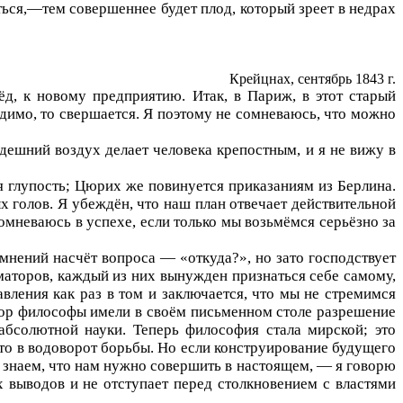
ься,—тем совершеннее будет плод, который зреет в недрах
Крейцнах, сентябрь 1843 г.
д, к новому предприятию. Итак, в Париж, в этот старый
димо, то свершается. Я поэтому не сомневаюсь, что можно
 здешний воздух делает человека крепостным, и я не вижу в
я глупость; Цюрих же повинуется приказаниям из Берлина.
 голов. Я убеждён, что наш план отвечает действительной
омневаюсь в успехе, если только мы возьмёмся серьёзно за
мнений насчёт вопроса — «откуда?», но зато господствует
маторов, каждый из них вынужден признаться себе самому,
вления как раз в том и заключается, что мы не стремимся
 пор философы имели в своём письменном столе разрешение
абсолютной науки. Теперь философия стала мирской; это
то в водоворот борьбы. Но если конструирование будущего
ы знаем, что нам нужно совершить в настоящем, — я говорю
 выводов и не отступает перед столкновением с властями