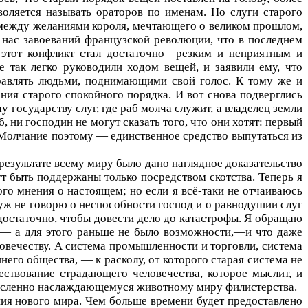
воляется называть ораторов по именам. Но слуги старого
 между желаниями короля, мечтающего о великом прошлом,
нас завоеваний французской революции, что в последнем
этот конфликт стал достаточно
резким и неприятным и
 так легко руководили ходом вещей, и заявили ему, что
правлять людьми, поднимающими свой голос. К тому же и
ния старого спокойного порядка. И вот снова подверглись
у государству слуг, где раб молча служит, а владелец земли
 ни господин не могут сказать того, что они хотят: первый
н. Молчание поэтому — единственное средство выпутаться из
результате всему миру было дано наглядное доказательство
т быть поддержаны только посредством скотства. Теперь я
го мнения о настоящем; но если я всё-таки не отчаиваюсь
 уж не говорю о неспособности господ и о равнодушии слуг
достаточно, чтобы довести дело до катастрофы. Я обращаю
ия,— а для этого раньше не было возможности,—и что даже
овечеству. А система промышленности и торговли, система
его общества, — к расколу, от которого старая система не
ществование страдающего человечества, которое мыслит, и
смысленно наслаждающемуся животному миру филистерства.
ния нового мира. Чем больше времени будет предоставлено