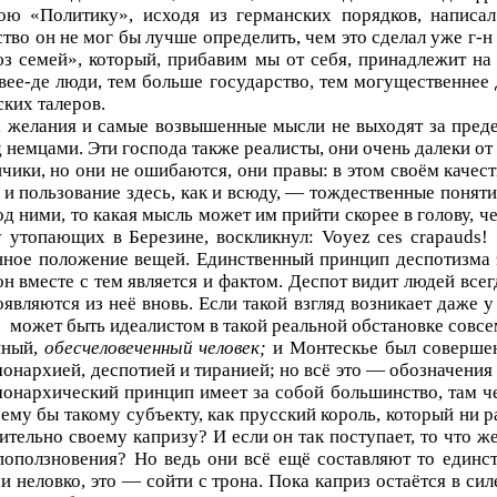
ою «Политику», исходя из германских порядков, написа
тво он не мог бы лучше определить, чем это сделал уже г-
з семей», который, прибавим мы от себя, принадлежит на
вее-де люди, тем больше государство, тем могущественнее 
ких талеров.
х желания и самые возвышенные мысли не выходят за преде
 немцами. Эти господа также реалисты, они очень далеки от
ики, но они не ошибаются, они правы: в этом своём качест
и пользование здесь, как и всюду, — тождественные поняти
д ними, то какая мысль может им прийти скорее в голову, че
у утопающих в Березине, воскликнул:
Voyez
ces
crapauds
!
нное положение вещей. Единственный принцип деспотизма 
н вместе с тем является и фактом. Деспот видит людей всегд
являются из неё вновь. Если такой взгляд возникает даже 
е
может быть идеалистом в такой реальной обстановке совс
нный,
обесчеловеченный человек;
и Монтескье был совершен
онархией, деспотией и тиранией; но всё это — обозначения 
монархический принцип имеет за собой большинство, там 
ему бы такому субъекту, как прусский король, который ни ра
тельно своему капризу? И если он так поступает, то что ж
 поползновения? Но ведь они всё ещё составляют то единст
 неловко, это — сойти с трона. Пока каприз остаётся в си